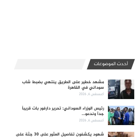
أحدث الموضوعات
مشهد خطير على الطريق ينتهي بضبط شاب
سوداني في القاهرة
أغسطس 6, 2026
رئيس الوزراء السوداني: تحرير دارفور بات قريباً
جداً وندعو…
أغسطس 6, 2026
شهود يكشفون تفاصيل العثور على 30 جثة على