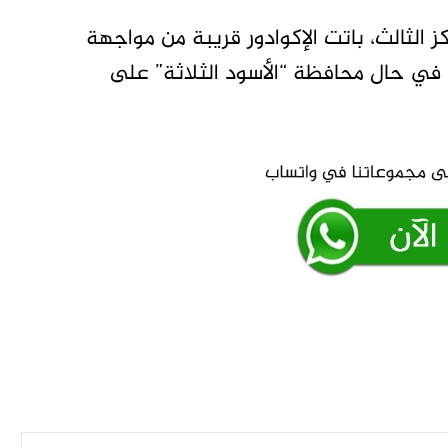
الثالث، باتت الإكوادور قريبة من مواجهة
نجلترا، متصدرة المجموعة الـ12، في دور الـ32، في حال محافظة “الأسود الثلاثة” على