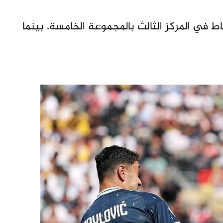
لفوز، رفعت الإكوادور رصيدها إلى “4” نقاط في المركز الثالث بالمجموعة الخامسة، بينما