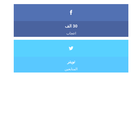
30 الف
اعجاب
تويتر
المتابعين