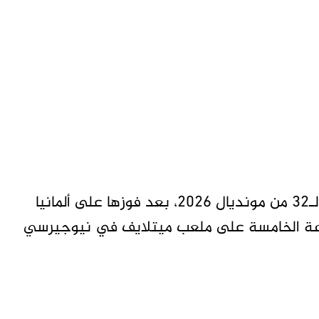
متابعات – تاق برس – تأهلت الإكوادور إلى دور الـ32 من مونديال 2026، بعد فوزها على ألمانيا
مجموعة الخامسة على ملعب ميتلايف في نيوجيرسي