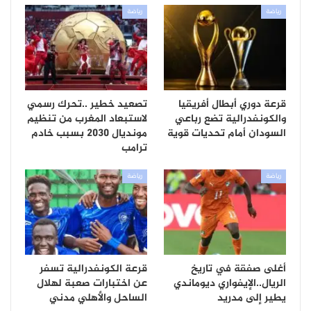
رياضة
رياضة
قرعة دوري أبطال أفريقيا
تصعيد خطير ..تحرك رسمي
والكونفدرالية تضع رباعي
لاستبعاد المغرب من تنظيم
السودان أمام تحديات قوية
مونديال 2030 بسبب خادم
ترامب
رياضة
رياضة
أغلى صفقة في تاريخ
قرعة الكونفدرالية تسفر
الريال..الإيفواري ديوماندي
عن اختبارات صعبة لهلال
يطير إلى مدريد
الساحل والأهلي مدني