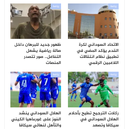
رياضة
رياضة
الاتحاد السوداني لكرة
ظهور جديد للبرهان داخل
القدم يؤكد المضي في
صالة رياضية يشعل
تطبيق نظام انتقالات
التفاعل.. صور تتصدر
اللاعبين الرقمي
المنصات
رياضة
رياضة
ركلات الترجيح تطيح بأحلام
الهلال السوداني ينشد
الهلال السوداني في
الفوز على غورماهيا الكيني
سيكافا وتصعد
والتأهل لنهائي سيكافا