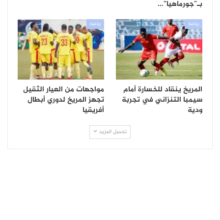
بـ”جورماهيا”…
رياضة
رياضة
المريخ ينقاد للخسارة أمام
مواجهات من العيار الثقيل
سيمبا التنزاني في تجربة
تجهز المريخ لدوري أبطال
ودية
أفريقيا
تحميل المزيد