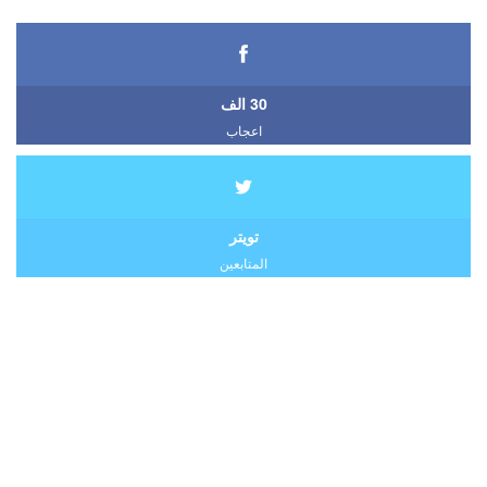
30 الف
اعجاب
تويتر
المتابعين