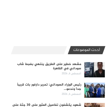
أحدث الموضوعات
مشهد خطير على الطريق ينتهي بضبط شاب
سوداني في القاهرة
أغسطس 6, 2026
رئيس الوزراء السوداني: تحرير دارفور بات قريباً
جداً وندعو…
أغسطس 6, 2026
شهود يكشفون تفاصيل العثور على 30 جثة على