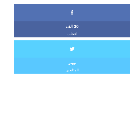
30 الف
اعجاب
تويتر
المتابعين