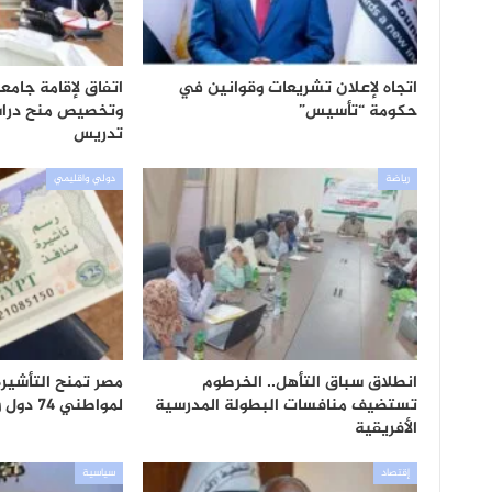
اتجاه لإعلان تشريعات وقوانين في
اتفاق لإقامة جام
حكومة “تأسيس”
وتخصيص منح دراس
تدريس
رياضة
دولي واقليمي
انطلاق سباق التأهل.. الخرطوم
مصر تمنح التأشيرة 
تستضيف منافسات البطولة المدرسية
لمواطني 74 دول وتستبعد السودان
الأفريقية
إقتصاد
سياسية