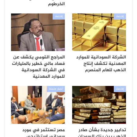
الخرطوم
إقتصاد
إقتصاد
الشركة السودانية للموارد
المراجع القومي يكشف عن
المعدنية تكشف إنتاج
فساد مالي خطير بالمليارات
الذهب للعام المنصرم
في الشركة السودانية
للموارد المعدنية
إقتصاد
أخبار عاجلة
تدابير جديدة بشأن صادر
مصر تستثمر في مورد
الذهب بين بنك السودان
سوداني استراتيجي