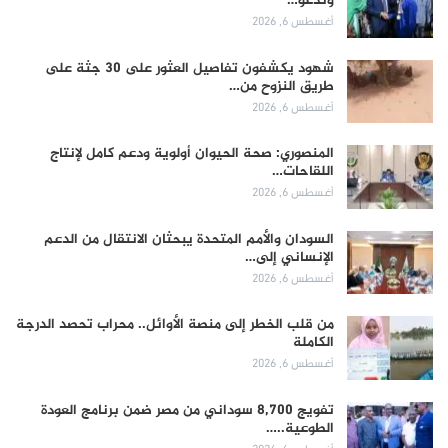
وندعو…
أغسطس 6, 2026
شهود يكشفون تفاصيل العثور على 30 جثة على
طريق النزوح من…
أغسطس 6, 2026
المنصوري: صحة الحيوان أولوية ودعم كامل لإنتاج
اللقاحات…
أغسطس 6, 2026
السودان والأمم المتحدة يبحثان الانتقال من الدعم
الإنساني إلى…
أغسطس 6, 2026
من قلب الخطر إلى منصة الأوائل.. محراب تحصد الدرجة
الكاملة
أغسطس 6, 2026
تفويج 8,700 سوداني من مصر ضمن برنامج العودة
الطوعية..…