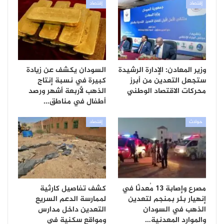
إقتصاد
إقتصاد
وزير المعادن: الإدارة الرشيدة
السودان يكشف عن زيادة
ستجعل التعدين من أبرز
كبيرة في نسبة إنتاج
محركات الاقتصاد الوطني
الذهب لأربعة أشهر ورصد
أطفال في مناطق…
حوادث
إقتصاد
مصرع وإصابة 13 مُعدنًا في
كشف تفاصيل كارثية
إنهيار بئر بمنجم لتعدين
لممارسة الدعم السريع
الذهب في السودان
التعدين داخل مدارس
والموارد المعدنية…
ومواقع سكنية في