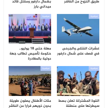
طريق النزوح من الفاشر
بشمال دارفور ومقتل قائد
ميداني بارز
سياسية
سياسية
عشرات القتلى والجرحى
مهلة حتى 18 يوليو..
في قصف على شمال دارفور
حكومة تأسيس تطالب جهة
دولية بالمغادرة
سياسية
سياسية
القوة المشتركة تعلن بسط
مئات الأطفال يصلون طويلة
سيطرتها على منطقة
بدون ذويهم فرارا من الفاشر