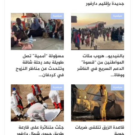
جديدة بإقليم دارفور
سياسية
سياسية
بالفيديو.. هروب مئات
مسؤولة “أممية” تصل
المواطنين من “قسوة”
طويلة بعد رحلة شاقة
الدعم السريع في الفاشر
وتتحدث عن مناظر النزوح
ووفاة…
في كردفان…
سياسية
سياسية
قاعدة الزرق تتلقى ضربات
جثث متناثرة على قارعة
جوية
طريق حيوي شمال دارفور