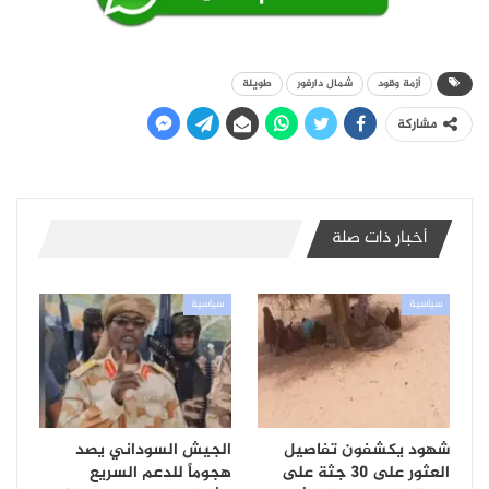
أزمة وقود
شمال دارفور
طويلة
مشاركة
أخبار ذات صلة
سياسية
سياسية
شهود يكشفون تفاصيل
الجيش السوداني يصد
العثور على 30 جثة على
هجوماً للدعم السريع