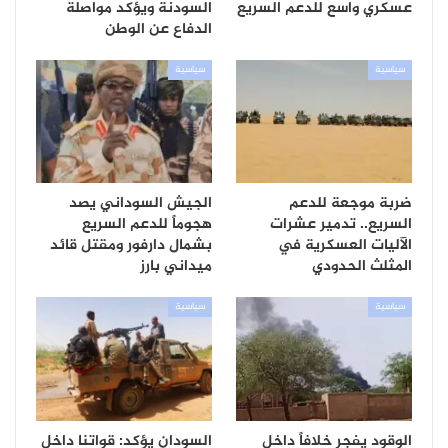
عسكري واسع للدعم السريع
السودنة ويؤكد مواصلة
الدفاع عن الوطن
سياسية
سياسية
ضربة موجعة للدعم
الجيش السوداني يصد
السريع.. تدمير عشرات
هجوماً للدعم السريع
الآليات العسكرية في
بشمال دارفور ومقتل قائد
المثلث الحدودي
ميداني بارز
سياسية
سياسية
الوقود يفجر خلافاً داخل
السودان يؤكد: قواتنا داخل