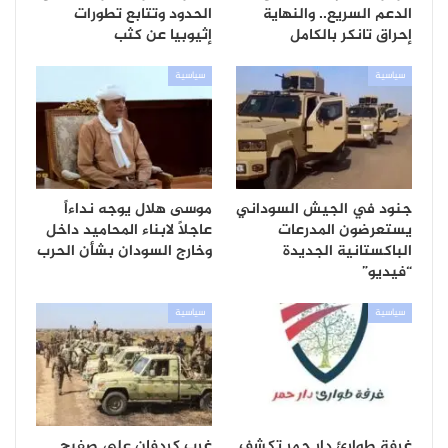
الدعم السريع.. والنهاية
الحدود وتتابع تطورات
إحراق تانكر بالكامل
إثيوبيا عن كثب
سياسية
سياسية
جنود في الجيش السوداني
موسى هلال يوجه نداءاً
يستعرضون المدرعات
عاجلاً لابناء المحاميد داخل
الباكستانية الجديدة
وخارج السودان بشأن الحرب
“فيديو”
سياسية
سياسية
غرفة طوارئ دار حمر تكشف
غرب كردفان على صفيح