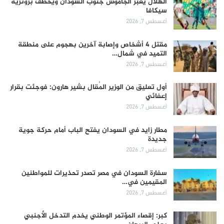
الهلال يعبر الجاموس جنوب السودان ويخطف برونزية
سيكافا
أغسطس 7, 2026
مقتل 4 أشخاص وإصابة آخرين بهجوم على منطقة
التميد في شمال…
أغسطس 7, 2026
أول تعليق من الوزير المُقال بشير هارون: فوجئت بقرار
إعفائي
أغسطس 7, 2026
مطار زايد في السودان يفتح الباب أمام حركة جوية
جديدة
أغسطس 7, 2026
سفارة السودان في مصر تصدر تحذيرات للمواطنين
المقيمين في…
أغسطس 7, 2026
كبر: إقصاء المؤتمر الوطني يخدم التدخل الأجنبي