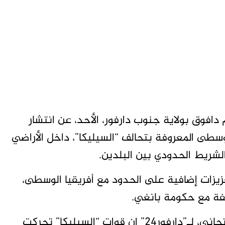
فوق بولاية جنوب دارفور، الأحد، عن انتشار
سطى المعروفة بتحالف “السيليكا”، داخل الأراضي
شريط الحدودي بين البلدين.
عزيزات إضافية على الحدود مع أفريقيا الوسطى،
الفة مع حكومة بانغي.
وقال المواطن من أم دافوق السودانية، حسن التجاني، لـ”دارفور24” إن قوات “السيليكا” تحركت