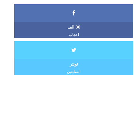
30 الف
اعجاب
تويتر
المتابعين