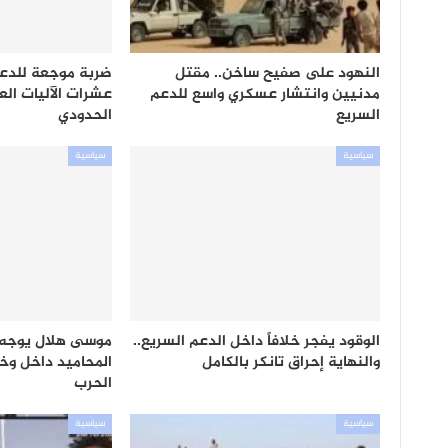
النهود على صفيح ساخن.. مقتل
ضربة موجعة للدعم
مدنيين وانتشار عسكري واسع للدعم
عشرات الآليات ال
السريع
الحدودي
سياسية
سياسية
الوقود يفجر خلافاً داخل الدعم السريع..
موسى هلال يوجه ندا
والنهاية إحراق تانكر بالكامل
المحاميد داخل وخ
الحرب
سياسية
سياسية