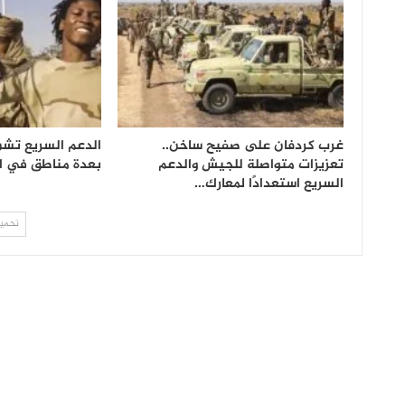
غرب كردفان على صفيح ساخن..
الدعم السريع تشن
تعزيزات متواصلة للجيش والدعم
بعدة مناطق في ا
السريع استعدادًا لمعارك…
تحميل