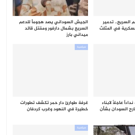
 السريع.. تدمير
الجيش السوداني يصد هجوماً للدعم
عسكرية في المثلث
السريع بشمال دارفور ومقتل قائد
ميداني بارز
سياسية
ءاً عاجلاً لابناء
غرفة طوارئ دار حمر تكشف تطورات
ارج السودان بشأن
خطيرة في النهود وغرب كردفان
سياسية