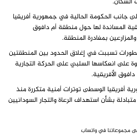
 السكان.
لى جانب الحكومة الحالية في جمهورية أفريقيا
يقية المساندة لها حول منطقة أم دافوق
والمزارعين بمغادرة المنطقة.
قة لـ”دارفور24″ أن هذه التطورات تسببت في إغلاق الحدود بين المنطقتين
وة على انعكاسها السلبي على الحركة التجارية
دافوق الأفريقية.
ة أفريقيا الوسطى توترات أمنية متكررة منذ
تبادلة بشأن استهداف الرعاة والتجار السودانيين