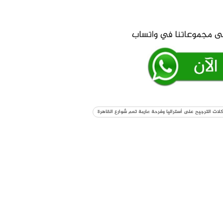
كلات الترجيح على أستراليا وفرحة عارمة تعم شوارع القاهرة