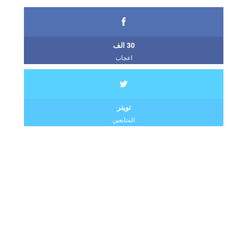
30 الف
اعجاب
تويتر
المتابعين