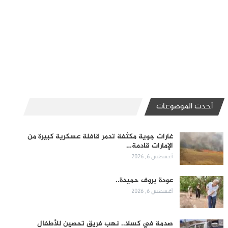
أحدث الموضوعات
غارات جوية مكثفة تدمر قافلة عسكرية كبيرة من
الإمارات قادمة…
أغسطس 6, 2026
عودة بروف حميدة..
أغسطس 6, 2026
صدمة في كسلا.. نهب فريق تحصين للأطفال