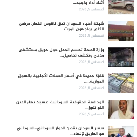
أثناء أداء واجبه…
أغسطس 5, 2026
شبكة أطباء السودان تدق ناقوس الخطر: مرضى
الكلى يواجهون الموت…
أغسطس 5, 2026
وزارة الصحة تحسم الجدل حول حريق مستشفى
مدني وتكشف تفاصيل…
أغسطس 5, 2026
قفزة جديدة في أسعار العملات الأجنبية بالسوق
الموازية..…
أغسطس 5, 2026
المدافعة الحقوقية السودانية عسجد بهاء الدين
النو تفوز…
أغسطس 5, 2026
سفير السودان بقطر: الحوار السوداني–السوداني
هو الطريق لإنهاء…