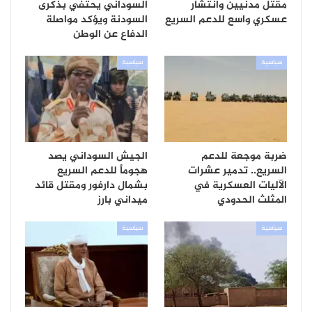
مقتل مدنيين وانتشار
السوداني يحتفي بذكرى
عسكري واسع للدعم السريع
السودنة ويؤكد مواصلة
الدفاع عن الوطن
سياسية
سياسية
ضربة موجعة للدعم
الجيش السوداني يصد
السريع.. تدمير عشرات
هجوماً للدعم السريع
الآليات العسكرية في
بشمال دارفور ومقتل قائد
المثلث الحدودي
ميداني بارز
سياسية
سياسية