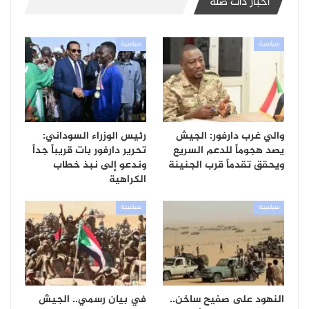
أخبار ذات صلة
سياسية
سياسية
والي غرب دارفور: الجيش
رئيس الوزراء السوداني:
يصد هجوماً للدعم السريع
تحرير دارفور بات قريباً جداً
ويحقق تقدماً قرب الجنينة
وندعو إلى نبذ خطاب
الكراهية
سياسية
سياسية
النهود على صفيح ساخن..
في بيان رسمي.. الجيش