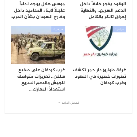
الوقود يفجر خلافاً داخل
موسى هلال يوجه نداءاً
الدعم السريع.. والنهاية
عاجلاً لابناء المحاميد داخل
إحراق تانكر بالكامل
وخارج السودان بشأن الحرب
سياسية
سياسية
غرفة طوارئ دار حمر تكشف
غرب كردفان على صفيح
تطورات خطيرة في النهود
ساخن.. تعزيزات متواصلة
وغرب كردفان
للجيش والدعم السريع
استعدادًا لمعارك…
تحميل المزيد