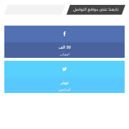
تابعنا على مواقع التواصل
30 الف
اعجاب
تويتر
المتابعين