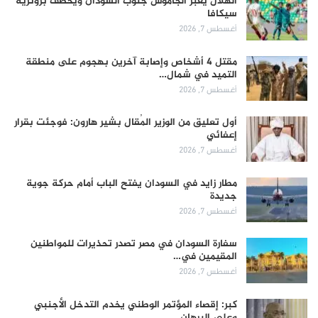
الهلال يعبر الجاموس جنوب السودان ويخطف برونزية
سيكافا
أغسطس 7, 2026
مقتل 4 أشخاص وإصابة آخرين بهجوم على منطقة
التميد في شمال…
أغسطس 7, 2026
أول تعليق من الوزير المُقال بشير هارون: فوجئت بقرار
إعفائي
أغسطس 7, 2026
مطار زايد في السودان يفتح الباب أمام حركة جوية
جديدة
أغسطس 7, 2026
سفارة السودان في مصر تصدر تحذيرات للمواطنين
المقيمين في…
أغسطس 7, 2026
كبر: إقصاء المؤتمر الوطني يخدم التدخل الأجنبي
وعلى البرهان…