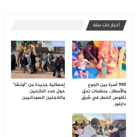
أخبار ذات صلة
سياسية
سياسية
900 أسرة بين الجوع
إحصائية جديدة من “أوتشا”
والأمطار.. منظمات تدق
حول عدد النازحين
ناقوس الخطر في شرق
واللاجئين السودانيين
دارفور
سياسية