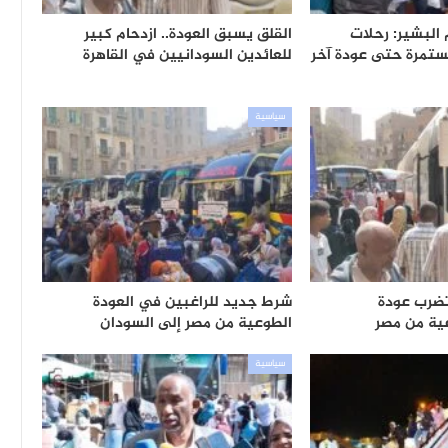
 البشير: رحلات
القلق يسبق العودة.. ازدحام كبير
ستمرة حتى عودة آخر
للعائدين السودانيين في القاهرة
سياسية
تضرب عودة
شرط جديد للراغبين في العودة
ية من مصر
الطوعية من مصر إلى السودان
سياسية