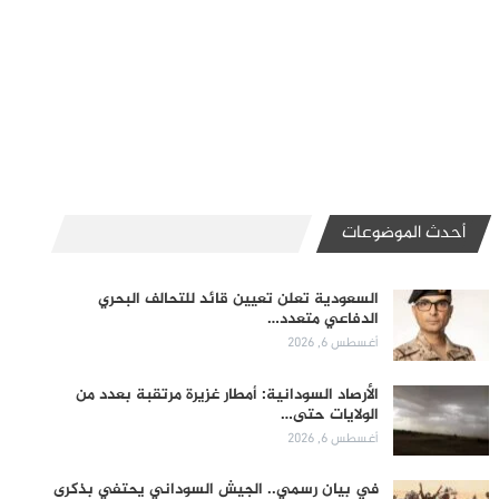
أحدث الموضوعات
السعودية تعلن تعيين قائد للتحالف البحري
الدفاعي متعدد…
أغسطس 6, 2026
الأرصاد السودانية: أمطار غزيرة مرتقبة بعدد من
الولايات حتى…
أغسطس 6, 2026
في بيان رسمي.. الجيش السوداني يحتفي بذكرى