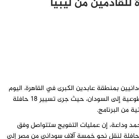
للقادمين من ليبيا
نيين بمنطقة عابدين الكبرى في القاهرة، اليوم
الخميس، إقبالًا كبيرًا من الراغبين في العودة الطوعية إلى السودان، حيث جرى تسيير 18 حافلة
مد وداعة، إن عمليات التفويج ستتواصل وفق
خطة الموضوعة، والتي تستهدف تسيير 100 حافلة لنقل نحو خمسة آلاف سوداني من مصر إلى