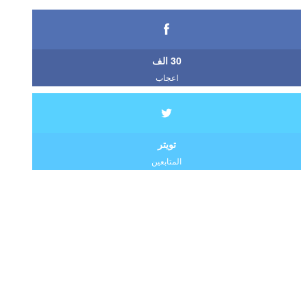
30 الف
اعجاب
تويتر
المتابعين