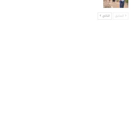
السابق
التالي