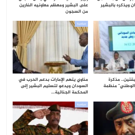
ن ويذكره بالبشير
على البشير ومعظم معاونيه الفارين
من السجون
سياسية
قتين.. مذكرة
مناوي يتهم الإمارات بدعم الحرب في
 الوطني” منظمة
السودان ويدعو لتسليم البشير إلى
المحكمة الجنائية…
سياسية