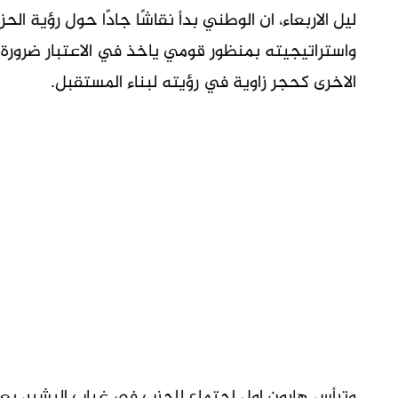
ليل الاربعاء، ان الوطني بدأ نقاشًا جادًا حول رؤية 
واستراتيجيته بمنظور قومي ياخذ في الاعتبار ضرورة 
الاخرى كحجر زاوية في رؤيته لبناء المستقبل.
وترأس هارون اول اجتماع للحزب في غياب البشير، بع