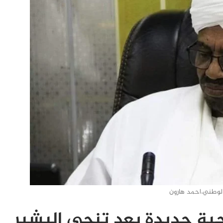
 الوطني،احمد هارون
ية جديدة بعد تنحي البشير