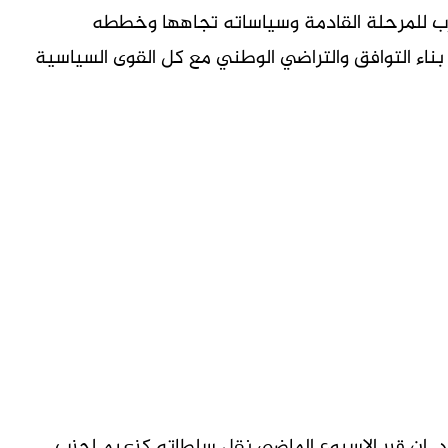
الحزب للمرحلة القادمة وسياساته تجاهها وخططه
بناء التوافق والتراضي الوطني مع كل القوى السياسية
د ان قرر الاسبوع الماضي نقل سلطاته كزعيم لحزب