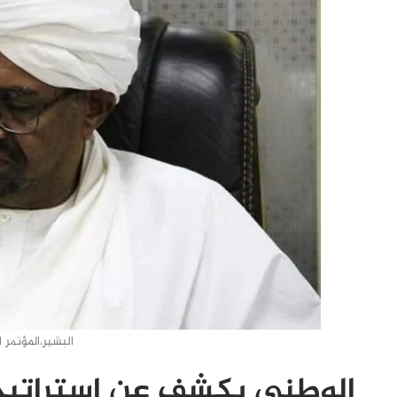
البشير،المؤتمر
الوطني يكشف عن إستراتيج