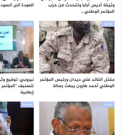
وثيقة أديس أبابا وتتحدث عن حزب
العودة الى السودا
المؤتمر الوطني…
سياسية
سياسية
مقتل القائد علي ديدان ورئيس المؤتمر
نيروبي: توقيع وثي
الوطني أحمد هارون يبعث رسالة
لتصنيف “المؤتمر
إرهابية
سياسية
سياسية