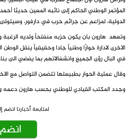
المؤتمر الوطني الحاكم إلى نائبه المعين حديثا أحم
الدولية، لمزاعم عن جرائم حرب في دارفور، وسيتولى م
وتعهد هارون بان يكون حزبه منفتحاً ولديه الرغبة 
الاخرى لادارة حوارًا وطنياً جادا وحقيقياً ينقل الو
في البال رؤى الجميع وانشغالاتهم بما يفضي الى بنا
وقال عملية الحوار بطبيعتها تتضمن التواصل مع الاخر و
وجدد المكتب القيادي للوطني بحسب هارون دعمه واسن