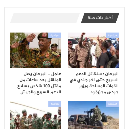
أخبار ذات صلة
سياسية
سياسية
البرهان : سنقاتل الدعم
عاجل .. البرهان يصل
السريع حتى اخر جندي في
المناقل بعد ساعات من
القوات المسلحة ويزور
مقتل 100 شخص بسلاح
جرحى مجزرة ود…
الدعم السريع والجيش…
سياسية
سياسية