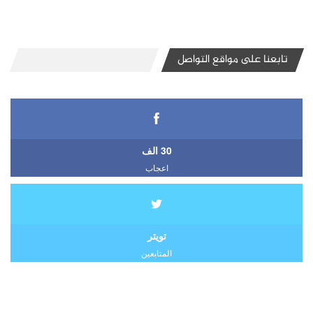
تابعنا على مواقع التواصل
30 الف
اعجاب
تويتر
المتابعين