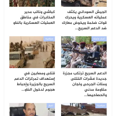
الجيش السوداني يكثف
كباشي ونائب مدير
عملياته العسكرية ويحرك
المخابرات في مناطق
قوات ضخمة ويخوض معارك
العمليات العسكرية بالفاو
ضد الدعم السريع…
أخبار عاجلة
سياسية
الدعم السريع ترتكب مجزرة
قتلى ومصابين في
جديدة عشرات القتلى
إستهداف تمركزات الدعم
ومئات الجرحى ولجان
السريع بالجزيرة وإحباط
مقاومة مدني
هجوم لدخول الفاو…
والحصاحيصا…
سياسية
أخبار