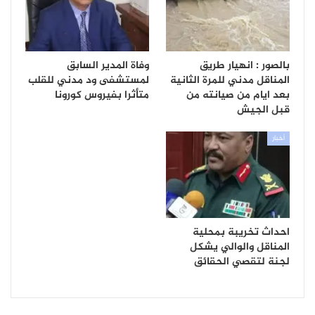
بالصور : انهيار طريق
وفاة المدير السابق
المناقل مدني للمرة الثانية
لمستشفى ود مدني للقلب
بعد ايام من صيانته من
متأثرا بفيروس كورونا
قبل الجيش
أخبار
احداث تخريبة بمحلية
المناقل والوالي يشكل
لجنة لتقصي الحقائق