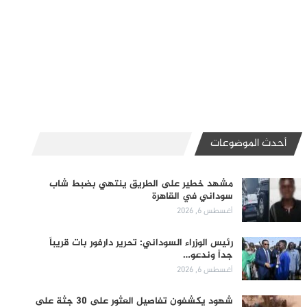
أحدث الموضوعات
مشهد خطير على الطريق ينتهي بضبط شاب
سوداني في القاهرة
أغسطس 6, 2026
رئيس الوزراء السوداني: تحرير دارفور بات قريباً
جداً وندعو…
أغسطس 6, 2026
شهود يكشفون تفاصيل العثور على 30 جثة على