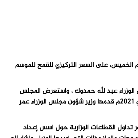
م الخميس، على السعر التركيزي للقمح للموسم
س الوزراء عبدالله حمدوك ، واستعرض المجلس
أسس وقواعد إعداد الموازنة العامة للعام المالي 2021م قدمها وزير شؤون مجلس الوزراء عمر
ور تداول القطاعات الوزارية حول أسس إعداد