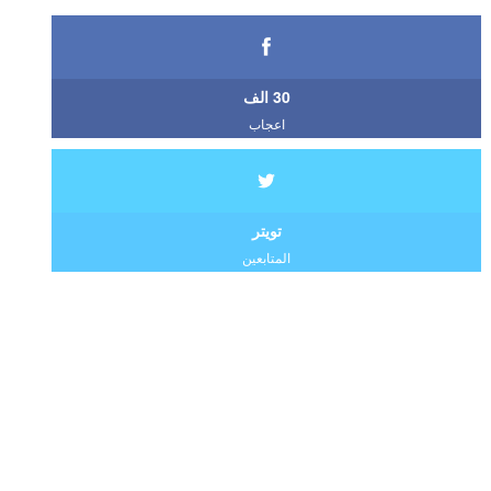
30 الف
اعجاب
تويتر
المتابعين