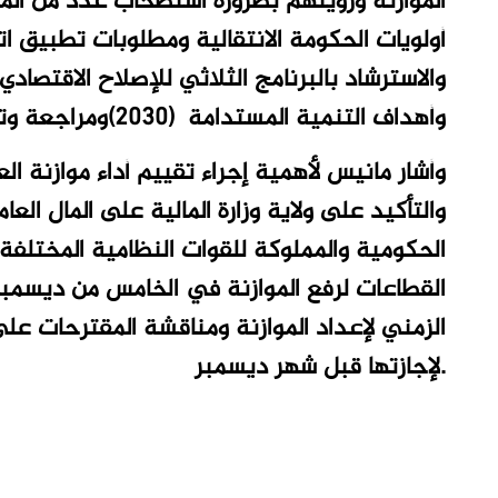
الموازنة ورؤيتهم بضرورة استصحاب عدد من الموج
أولويات الحكومة الانتقالية ومطلوبات تطبيق ات
والاسترشاد بالبرنامج الثلاثي للإصلاح الاقتصادي 
وأهداف التنمية المستدامة (2030)ومراجعة وتقييم السياسات المالية والنقدية.
والتأكيد على ولاية وزارة المالية على المال الع
الحكومية والمملوكة للقوات النظامية المختلفة،
القطاعات لرفع الموازنة في الخامس من ديسمبر
الزمني لإعداد الموازنة ومناقشة المقترحات عل
لإجازتها قبل شهر ديسمبر.