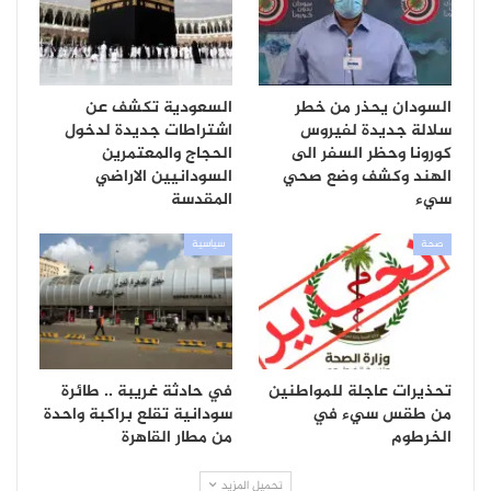
السودان يحذر من خطر
السعودية تكشف عن
سلالة جديدة لفيروس
اشتراطات جديدة لدخول
كورونا وحظر السفر الى
الحجاج والمعتمرين
الهند وكشف وضع صحي
السودانيين الاراضي
سيء
المقدسة
صحة
سياسية
تحذيرات عاجلة للمواطنين
في حادثة غريبة .. طائرة
من طقس سيء في
سودانية تقلع براكبة واحدة
الخرطوم
من مطار القاهرة
تحميل المزيد