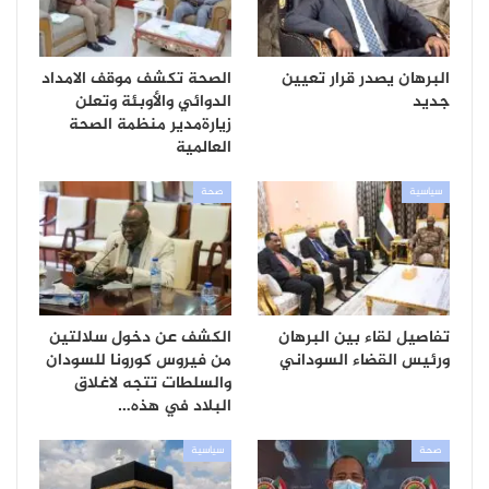
البرهان يصدر قرار تعيين
الصحة تكشف موقف الامداد
جديد
الدوائي والأوبئة وتعلن
زيارةمدير منظمة الصحة
العالمية
سياسية
صحة
تفاصيل لقاء بين البرهان
الكشف عن دخول سلالتين
ورئيس القضاء السوداني
من فيروس كورونا للسودان
والسلطات تتجه لاغلاق
البلاد في هذه…
صحة
سياسية