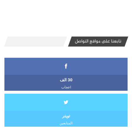
تابعنا على مواقع التواصل
30 الف
اعجاب
تويتر
المتابعين