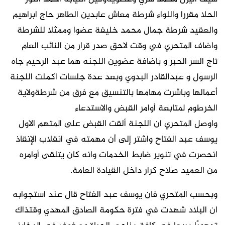
الحلا مقررا واللواء شرطة معاش عابدين الطاهر حاج ابراهيم
والعقيد شرطة جمال محمد خليفة عضوا وممثلا للشرطة
واضاف المتحري في وقت لاحق صدر قرار من النائب العام
تاج السر الحبر و باضافة عضوين اللجنه هما عبد الرحيم جاه
الرسول و عبدالقادر البدوي وبعد عدة جلسات اكملت اللجنة
أعمالها وباشرت مهامها بالتنسيق مع فرق من شرطةولاية
الخرطوم لمتابعة أوامر القبض والاستدعاء
واوصل المتحري ان اللجنة ألقت القبض على المتهم الاول
يوسف عبد الفتاح واشتر إلى أن مهمته في انقلاب الإنقاذ
انحصرت في تنوير ضابط الخدمات وانه كان يتلقى أوامره
من العميد صلاح كرار داخل القيادة العامة.
وبحسب المتحري فان يوسف عبد الفتاح قال عند استجوابه
ان البلاد شهدت في فترة حكومة الصادق المهدي وقتذاك