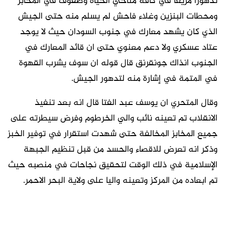
تدهورًا مريعا في كافة مناحي الحياة وصفوف في المخابز
ومحطات البنزين وغلاء فاحش لم يسلم منه حتى الجيش
الذي كان يشهد معارك في جنوب السودان حيث لا يوجد
عتاد عسكري ولا دعم معنوي حتى ان قائد المعارك في
الجنوب انذاك جونقرنق قال قوله ان سوف يشرب القهوة
في المتمة في إشارة منه لتدهور الجيش.
وقال المتحري ان يوسف عبد الفتا قال انه بعد تنفيذ
الانقلاب تم تعينه نائب والي الخرطوم وفرض سيطرته على
جميع المخابز المخالفة حتى شهدت استقرار في توفير الخبز
وذكر انه تعرض للاقصاء والحسد من قبل تنظيم الجبهة
الإسلامية في ذلك الوقت لتحقيق نجاحات في منصبه حيث
تم ابعاده من المركز وتعينه واليا على ولاية البحر الاحمر.