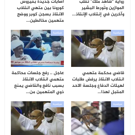
رواية “شاهد ملك” تقلب
اصابات جديدة بفيروس
الموازين وتُورط البشير
كورونا بين متهي انقلاب
وآخرين في إنقلاب الإنقاذ…
الانقاذ بسجن كوبر ووضع
متهمين مخالطين…
سياسية
سياسية
قاضي محكمة متهمي
عاجل .. رفع جلسات محاكمة
انقلاب الانقاذ يرفض طلبات
متهمي انقلاب الانقاذ
لهيئات الدفاع وجلسة الاحد
بسبب نافع والقاضي يمنع
المقبل لهذا…
ذوي المتهمين من…
سياسية
سياسية