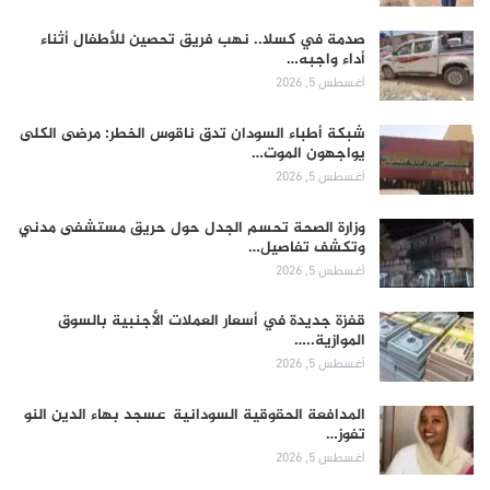
صدمة في كسلا.. نهب فريق تحصين للأطفال أثناء
أداء واجبه…
أغسطس 5, 2026
شبكة أطباء السودان تدق ناقوس الخطر: مرضى الكلى
يواجهون الموت…
أغسطس 5, 2026
وزارة الصحة تحسم الجدل حول حريق مستشفى مدني
وتكشف تفاصيل…
أغسطس 5, 2026
قفزة جديدة في أسعار العملات الأجنبية بالسوق
الموازية..…
أغسطس 5, 2026
المدافعة الحقوقية السودانية عسجد بهاء الدين النو
تفوز…
أغسطس 5, 2026