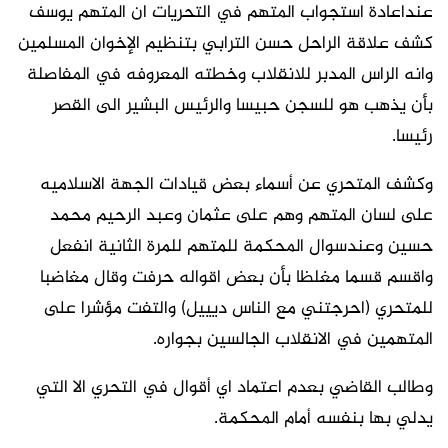
عنداعادة استجواب المتهم في التحريات ان المتهم يوسف
كشف علاقة الراحل حسن الترابي بتنظيم الإخوان المسلمين
وانه الراس المدبر للانقلاب وخطته المعروفه في المفاصلة
بأن يذهب هو للسجن حبيسا والرئيس البشير الى القصر
رئيسا.
وكشف المتحري عن أسماء بعض قيادات الجهة الاسلاميه
على لسان المتهم وهم على عثمان وعبد الرحيم محمد
حسين وعندسوال المحكمة للمتهم للمرة الثانية انفعل
واقسم قسما مغلظا بأن بعض اقواله حرفت وقال مغاضبا
للمتحري (احرجتني مع الناس ديييل) والتفت مؤشرا على
المتهمين في الانقلاب الجالسين بجواره.
وطالب القاضي بعدم اعتماد اي أقوال في التحري الا التي
يدلي بها بنفسه أمام المحكمة.