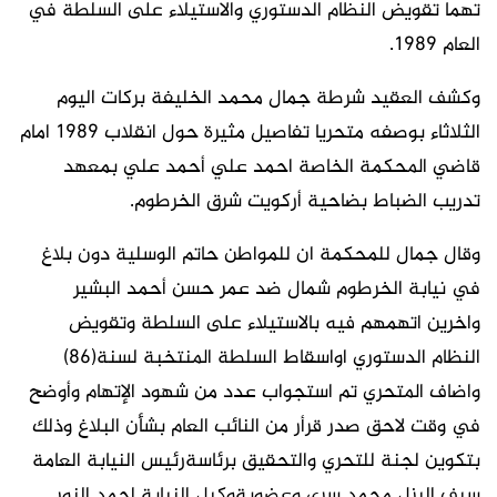
تهما تقويض النظام الدستوري والاستيلاء على السلطة في
العام 1989.
وكشف العقيد شرطة جمال محمد الخليفة بركات اليوم
الثلاثاء بوصفه متحريا تفاصيل مثيرة حول انقلاب 1989 امام
قاضي المحكمة الخاصة احمد علي أحمد علي بمعهد
تدريب الضباط بضاحية أركويت شرق الخرطوم.
وقال جمال للمحكمة ان للمواطن حاتم الوسلية دون بلاغ
في نيابة الخرطوم شمال ضد عمر حسن أحمد البشير
واخرين اتهمهم فيه بالاستيلاء على السلطة وتقويض
النظام الدستوري اواسقاط السلطة المنتخبة لسنة(86)
واضاف المتحري تم استجواب عدد من شهود الإتهام وأوضح
في وقت لاحق صدر قرأر من النائب العام بشأن البلاغ وذلك
بتكوين لجنة للتحري والتحقيق برئاسةرئيس النيابة العامة
سيف اليزل محمد سري وعضويةوكيل النيابة احمد النور