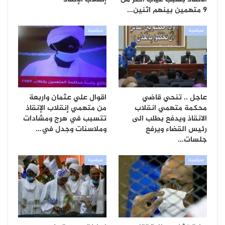
9 متهمين بينهم اثنين…
سياسية
سياسية
عاجل .. تنحي قاضي
اقوال علي عثمان واربعة
محكمة متهمي انقلاب
من متهمي إنقلاب الإنقاذ
الانقاذ ويدفع بطلب الى
تتسبب في هرج ومشادات
رئيس القضاء ويرفع
وملاسنات وجدل في…
جلسات…
سياسية
سياسية