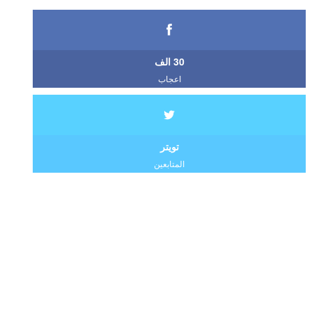
30 الف
اعجاب
تويتر
المتابعين