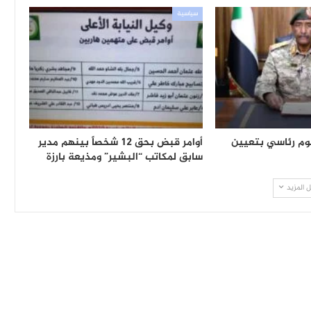
سياسية
وم رئاسي بتعيين
أوامر قبض بحق 12 شخصاً بينهم مدير
سابق لمكاتب “البشير” ومذيعة بارزة
 المزيد