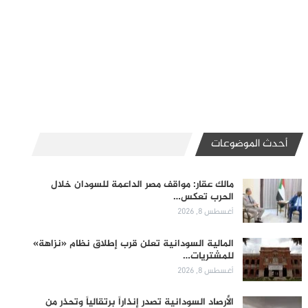
أحدث الموضوعات
مالك عقار: مواقف مصر الداعمة للسودان خلال
الحرب تعكس…
أغسطس 8, 2026
المالية السودانية تعلن قرب إطلاق نظام «نزاهة»
للمشتريات…
أغسطس 8, 2026
الأرصاد السودانية تصدر إنذاراً برتقالياً وتحذر من