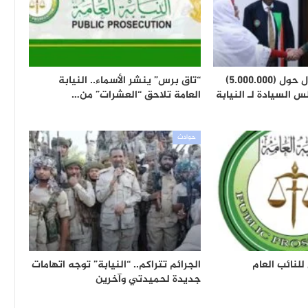
كشف تفاصيل جدل حول (5.000.000)
“تاق برس” ينشر الأسماء.. النيابة
 السيادة لـ النيابة
العامة تلاحق “العشرات” من…
حوادث
لنائب العام
الجرائم تتراكم.. “النيابة” توجه اتهامات
جديدة لحميدتي وآخرين