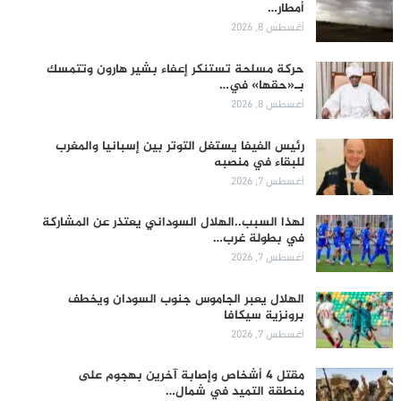
أمطار…
أغسطس 8, 2026
حركة مسلحة تستنكر إعفاء بشير هارون وتتمسك
بـ«حقها» في…
أغسطس 8, 2026
رئيس الفيفا يستغل التوتر بين إسبانيا والمغرب
للبقاء في منصبه
أغسطس 7, 2026
لهذا السبب..الهلال السوداني يعتذر عن المشاركة
في بطولة غرب…
أغسطس 7, 2026
الهلال يعبر الجاموس جنوب السودان ويخطف
برونزية سيكافا
أغسطس 7, 2026
مقتل 4 أشخاص وإصابة آخرين بهجوم على
منطقة التميد في شمال…