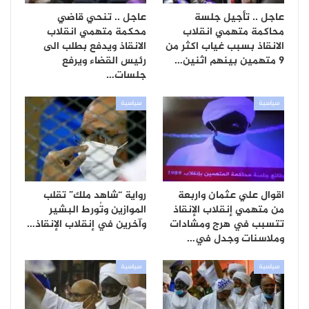
عاجل .. تأجيل جلسة
عاجل .. تنحي قاضي
محاكمة متهمي انقلاب
محكمة متهمي انقلاب
الانقاذ بسبب غياب اكثر من
الانقاذ ويدفع بطلب الى
9 متهمين بينهم اثنين…
رئيس القضاء ويرفع
جلسات…
سياسية
سياسية
اقوال علي عثمان واربعة
رواية “شاهد ملك” تقلب
من متهمي إنقلاب الإنقاذ
الموازين وتُورط البشير
تتسبب في هرج ومشادات
وآخرين في إنقلاب الإنقاذ…
وملاسنات وجدل في…
سياسية
سياسية