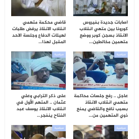
اصابات جديدة بفيروس
قاضي محكمة متهمي
كورونا بين متهي انقلاب
انقلاب الانقاذ يرفض طلبات
الانقاذ بسجن كوبر ووضع
لهيئات الدفاع وجلسة الاحد
متهمين مخالطين…
المقبل لهذا…
سياسية
سياسية
عاجل .. رفع جلسات محاكمة
على ذكر الترابي وعلي
متهمي انقلاب الانقاذ
عثمان .. المتهم الأول في
بسبب نافع والقاضي يمنع
انقلاب الانقاذ يوسف عبد
ذوي المتهمين من…
الفتاح ينفجر…
سياسية
سياسية