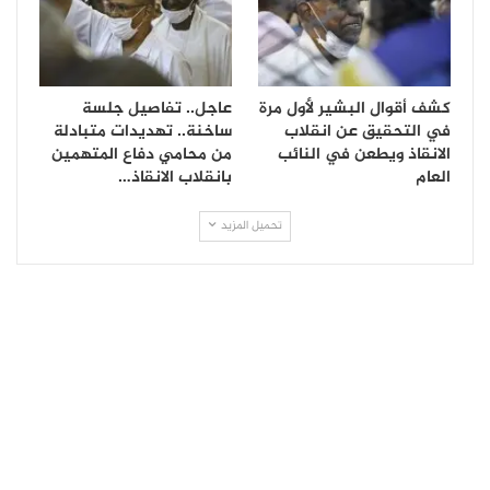
كشف أقوال البشير لأول مرة
عاجل.. تفاصيل جلسة
في التحقيق عن انقلاب
ساخنة.. تهديدات متبادلة
الانقاذ ويطعن في النائب
من محامي دفاع المتهمين
العام
بانقلاب الانقاذ…
تحميل المزيد