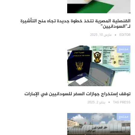
القنصلية المصرية تتخذ خطوة جديدة تجاه منح التأشيرة
لـ”السودانيين”
EDITOR
مارس 10, 2025
مجتمع
توقف إستخراج جوازات السفر للسودانيين في الإمارات
TAG PRESS
يناير 2, 2025
مجتمع