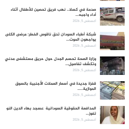
صدمة في كسلا.. نهب فريق تحصين للأطفال أثناء
أداء واجبه…
أغسطس 5, 2026
شبكة أطباء السودان تدق ناقوس الخطر: مرضى الكلى
يواجهون الموت…
أغسطس 5, 2026
وزارة الصحة تحسم الجدل حول حريق مستشفى مدني
وتكشف تفاصيل…
أغسطس 5, 2026
قفزة جديدة في أسعار العملات الأجنبية بالسوق
الموازية..…
أغسطس 5, 2026
المدافعة الحقوقية السودانية عسجد بهاء الدين النو
تفوز…
أغسطس 5, 2026