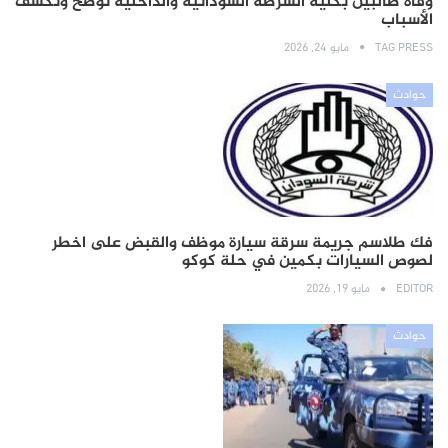
وفاة طالبين بكلية الشرطة السودانية والداخلية توضح وتكشف
الأسباب
TAG PRESS
مايو 24, 2026
حوادث
فك طلاسم جريمة سرقة سيارة موظف والقبض على اخطر
لصوص السيارات بكمين في حلة كوكو
EDITOR
مايو 19, 2026
حوادث