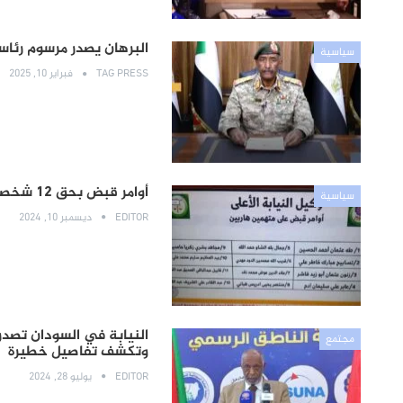
البرهان يصدر مرسوم رئا
سياسية
TAG PRESS
فبراير 10, 2025
أوامر قبض بحق 12 شخصاً بينهم مدير سابق لمكاتب “البشير” ومذيعة بارزة
سياسية
EDITOR
ديسمبر 10, 2024
النيابة في السودان تصد
مجتمع
وتكشف تفاصيل خطيرة
EDITOR
يوليو 28, 2024