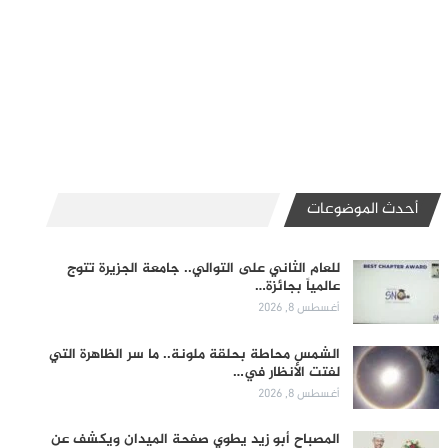
أحدث الموضوعات
للعام الثاني على التوالي.. جامعة الجزيرة تتوج
عالمياً بجائزة…
أغسطس 8, 2026
الشمس محاطة بحلقة ملونة.. ما سر الظاهرة التي
لفتت الأنظار في…
أغسطس 8, 2026
المصباح أبو زيد يطوي صفحة الميدان ويكشف عن