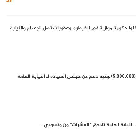
77 متهمًا شكلوا حكومة موازية في الخرطوم وعقوبات تصل للإعدام والنيابة
مة
. النيابة العامة تلاحق “العشرات” من منسوبي…