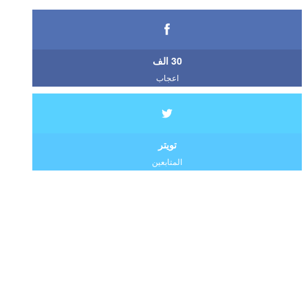
30 الف
اعجاب
تويتر
المتابعين