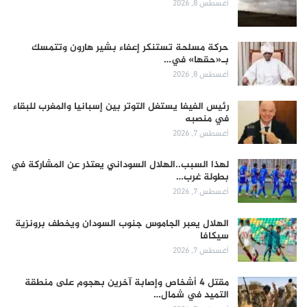
أغسطس 8, 2026
حركة مسلحة تستنكر إعفاء بشير هارون وتتمسك
بـ«حقها» في…
أغسطس 8, 2026
رئيس الفيفا يستغل التوتر بين إسبانيا والمغرب للبقاء
في منصبه
أغسطس 7, 2026
لهذا السبب..الهلال السوداني يعتذر عن المشاركة في
بطولة غرب…
أغسطس 7, 2026
الهلال يعبر الجاموس جنوب السودان ويخطف برونزية
سيكافا
أغسطس 7, 2026
مقتل 4 أشخاص وإصابة آخرين بهجوم على منطقة
التميد في شمال…