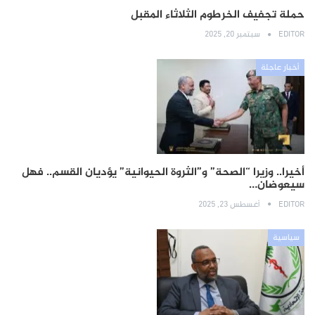
حملة تجفيف الخرطوم الثلاثاء المقبل
EDITOR
سبتمبر 20, 2025
أخبار عاجلة
أخيرا.. وزيرا “الصحة” و”الثروة الحيوانية” يؤديان القسم.. فهل
سيعوضان…
EDITOR
أغسطس 23, 2025
سياسية