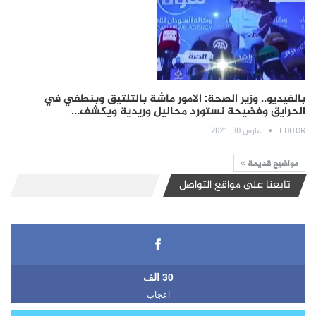
بالفيديو.. وزير الصحة: الامور ماشة بالتلتيق وبنطفي في
الحرايق وفضيحة نستورد محاليل وريدية ويكشف…
EDITOR
مارس 30, 2021
مواضيع قديمة
تابعنا على مواقع التواصل
30 الف
اعجاب