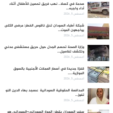
صدمة في كسلا.. نهب فريق تحصين للأطفال أثناء
أداء واجبه…
أغسطس 5, 2026
شبكة أطباء السودان تدق ناقوس الخطر: مرضى الكلى
يواجهون الموت…
أغسطس 5, 2026
وزارة الصحة تحسم الجدل حول حريق مستشفى مدني
وتكشف تفاصيل…
أغسطس 5, 2026
قفزة جديدة في أسعار العملات الأجنبية بالسوق
الموازية..…
أغسطس 5, 2026
المدافعة الحقوقية السودانية عسجد بهاء الدين النو
تفوز…
أغسطس 5, 2026
سفير السودان بقطر: الحوار السوداني–السوداني هو