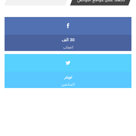
تابعنا على مواقع التواصل
30 الف
اعجاب
تويتر
المتابعين