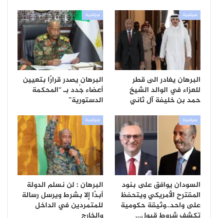
سياسية
سياسية
البرهان يغادر الى قطر
البرهان يصدر قرارًا بتعيين
للعزاء في الوالد الشيخ
أعضاء جُدد بـ “المحكمة
حمد بن خليفة آل ثاني
الدستورية”
سياسية
سياسية
السودان يوافق على بنود
البرهان : لن نسلم الدولة
المقترح الأمريكي ويتحفظ
أبدًا إلا بشرط ويرسل رسالة
على واحد..وثيقة حكومية
للمتمردين في الداخل
تكشف شروط قبول…
والخارج