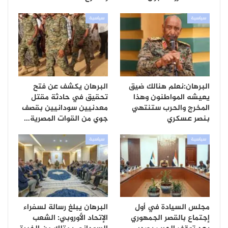
سياسية
سياسية
البرهان:نعلم هنالك ضيق
البرهان يكشف عن فتح
يعيشه المواطنون وهذا
تحقيق في حادثة مقتل
المخرج والحرب ستنتهي
معدنيين سودانيين بقصف
بنصر عسكري
جوي من القوات المصرية…
سياسية
سياسية
مجلس السيادة في أول
البرهان يبلغ رسالة لسفراء
إجتماع بالقصر الجمهوري
الإتحاد الأوروبي: الشعب