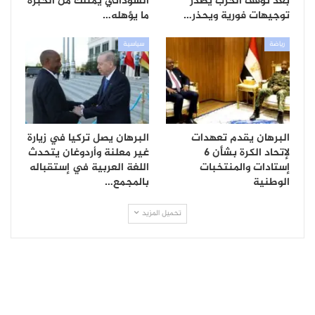
بعد توقف الحرب يصدر
السوداني يمتلك من الخبرة
توجيهات فورية ويحذر…
ما يؤهله…
رياضة
سياسية
البرهان يقدم تعهدات
البرهان يصل تركيا في زيارة
لإتحاد الكرة بشأن 6
غير معلنة وأردوغان يتحدث
إستادات والمنتخبات
اللغة العربية في إستقباله
الوطنية
بالمجمع…
تحميل المزيد