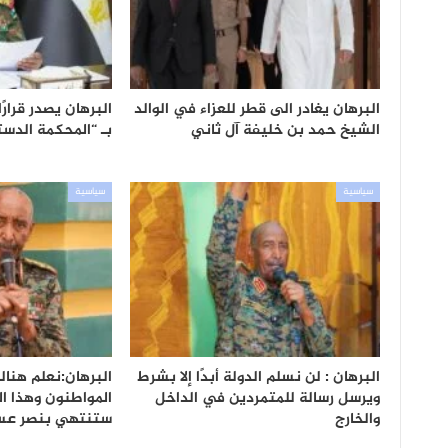
البرهان يغادر الى قطر للعزاء في الوالد
البرهان يصدر قرارً
الشيخ حمد بن خليفة آل ثاني
بـ “المحكمة الدست
سياسية
سياسية
البرهان : لن نسلم الدولة أبدًا إلا بشرط
البرهان:نعلم هنا
ويرسل رسالة للمتمردين في الداخل
المواطنون وهذا ا
والخارج
ستنتهي بنصر عس