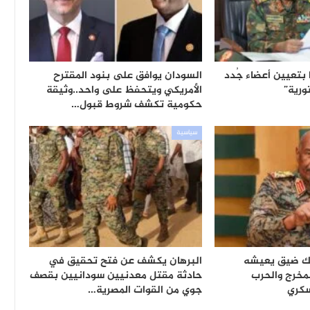
ا بتعيين أعضاء جُدد
السودان يوافق على بنود المقترح
ورية”
الأمريكي ويتحفظ على واحد..وثيقة
حكومية تكشف شروط قبول…
سياسية
لك ضيق يعيشه
البرهان يكشف عن فتح تحقيق في
لمخرج والحرب
حادثة مقتل معدنيين سودانيين بقصف
كري
جوي من القوات المصرية…