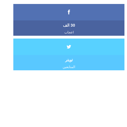
30 الف
اعجاب
تويتر
المتابعين