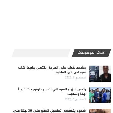
أحدث الموضوعات
مشهد خطير على الطريق ينتهي بضبط شاب
سوداني في القاهرة
أغسطس 6, 2026
رئيس الوزراء السوداني: تحرير دارفور بات قريباً
جداً وندعو…
أغسطس 6, 2026
شهود يكشفون تفاصيل العثور على 30 جثة على