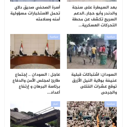
بعد السيطرة على سنجة
أسرة الصحفي صديق دلاي
والدندر وأبو حجار..الدعم
تحمل الاستخبارات مسؤولية
السريع تكشف عن محطة
أمنه وسلامته
التحركات العسكرية…
سياسية
سياسية
السودان: اشتباكات قبلية
عاجل : السودان .. إجتماع
عنيفة بولاية النيل الأزرق
طارئ لمجلس الأمن والدفاع
توقع عشرات القتلى
برئاسة البرهان و إرتفاع
والجرحى
أعداد…
سياسية
أخبار