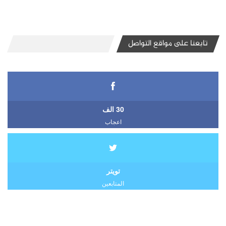
تابعنا على مواقع التواصل
30 الف
اعجاب
تويتر
المتابعين