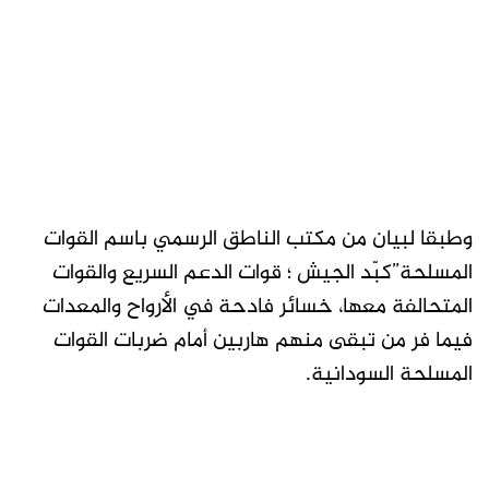
وطبقا لبيان من مكتب الناطق الرسمي باسم القوات
المسلحة”كبّد الجيش ؛ قوات الدعم السريع والقوات
المتحالفة معها، خسائر فادحة في الأرواح والمعدات
فيما فر من تبقى منهم هاربين أمام ضربات القوات
المسلحة السودانية.