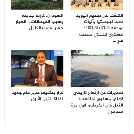
الكشف عن تقديم اثيوبيا
السودان: كارثة جديدة
دعما لوجستيا بآليات
بسبب الفيضانات .. انهيار
ومدفعية ثقيلة لقائد
جسر سوبا بالكامل
عسكري لاحتلال منطقة
في…
أخبار
أخبار
تحذيرات من ارتفاع تاريخي
قرار بتكليف مدير عام جديد
لاعلى مستوى لمناسيب
لقناة النيل الأزرق
النيل في الخرطوم لاول مرة
منذ قرن