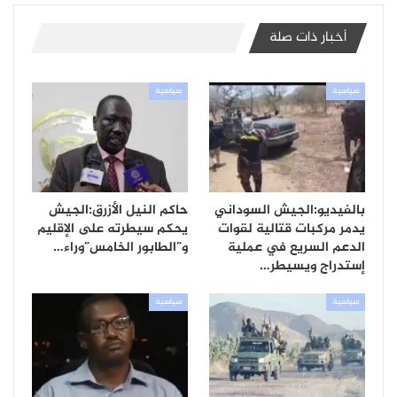
أخبار ذات صلة
سياسية
سياسية
بالفيديو:الجيش السوداني
حاكم النيل الأزرق:الجيش
يدمر مركبات قتالية لقوات
يحكم سيطرته على الإقليم
الدعم السريع في عملية
و”الطابور الخامس”وراء…
إستدراج ويسيطر…
سياسية
سياسية