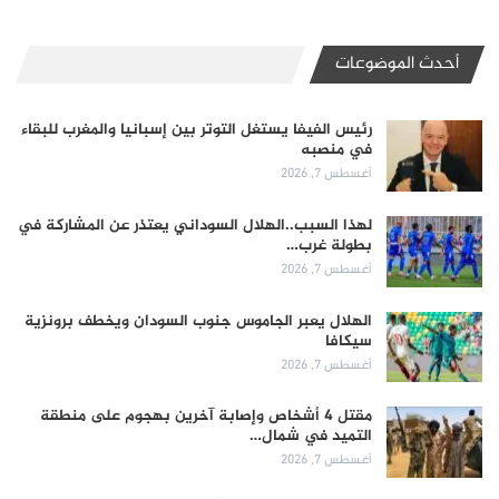
أحدث الموضوعات
رئيس الفيفا يستغل التوتر بين إسبانيا والمغرب للبقاء
في منصبه
أغسطس 7, 2026
لهذا السبب..الهلال السوداني يعتذر عن المشاركة في
بطولة غرب…
أغسطس 7, 2026
الهلال يعبر الجاموس جنوب السودان ويخطف برونزية
سيكافا
أغسطس 7, 2026
مقتل 4 أشخاص وإصابة آخرين بهجوم على منطقة
التميد في شمال…
أغسطس 7, 2026