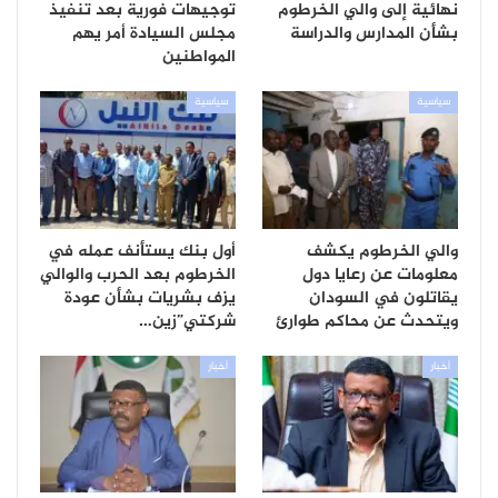
نهائية إلى والي الخرطوم
توجيهات فورية بعد تنفيذ
بشأن المدارس والدراسة
مجلس السيادة أمر يهم
المواطنين
سياسية
سياسية
والي الخرطوم يكشف
أول بنك يستأنف عمله في
معلومات عن رعايا دول
الخرطوم بعد الحرب والوالي
يقاتلون في السودان
يزف بشريات بشأن عودة
ويتحدث عن محاكم طوارئ
شركتي”زين…
أخبار
أخبار