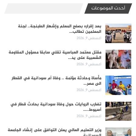
أحدث الموضوعات
بعد إقراره بصفع المعلم وإشهار الطبنجة.. لجنة
المعلمين تطالب…
أغسطس 9, 2026
مقتل معتمد العباسية تقلي سابقا مسؤول المقاومة
الشعبية على يد…
أغسطس 9, 2026
مأساة وحادثة مؤلمة .. وفاة أم سودانية في القطار
الى مصر…
أغسطس 9, 2026
تضارب الروايات حول وفاة سودانية بحادث قطار في
أسيوط..…
أغسطس 9, 2026
وزير التعليم العالي يعلن التوافق على إنشاء الجامعة
السودانية…