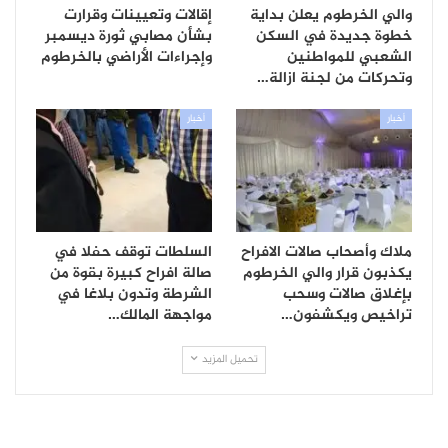
والي الخرطوم يعلن بداية
إقالات وتعيينات وقرارت
خطوة جديدة في السكن
بشأن مصابي ثورة ديسمبر
الشعبي للمواطنين
وإجراءات الأراضي بالخرطوم
وتحركات من لجنة ازالة…
أخبار
أخبار
ملاك وأصحاب صالات الافراح
السلطات توقف حفلا في
يكذبون قرار والي الخرطوم
صالة افراح كبيرة بقوة من
بإغلاق صالات وسحب
الشرطة وتدون بلاغا في
تراخيص ويكشفون…
مواجهة المالك…
تحميل المزيد