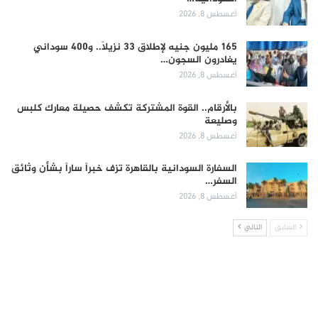
أغسطس 8, 2026
165 مليون جنيه لإطلاق 33 نزيلاً.. و400 سوداني
يغادرون السجون…
أغسطس 8, 2026
بالأرقام.. القوة المشتركة تكشف حصيلة معارك كلبس
وصليعة
أغسطس 8, 2026
السفارة السودانية بالقاهرة تزف خبراً ساراً بشأن وثائق
السفر…
أغسطس 8, 2026
السابق
التالي