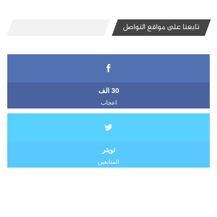
تابعنا على مواقع التواصل
30 الف
اعجاب
تويتر
المتابعين