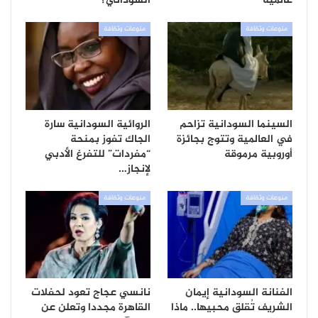
عالمية
السوداني؟
منوعات وثقافة
منوعات وثقافة
السينما السودانية تزاحم
الروائية السودانية سارة
في العالمية وتتوج بجائزة
الجاك تفوز بمنحة
أوروبية مرموقة
“مفردات” للتفرغ الأدبي
لإنجاز…
منوعات وثقافة
منوعات وثقافة
الفنانة السودانية إيمان
نانسي عجاج تعود لحفلات
الشريف تُقلق محبيها.. ماذا
القاهرة مجددا وتعلن عن