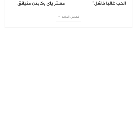
الحب غالبا فاشل”
مستر ياي وكابتن منيانق
تحميل المزيد