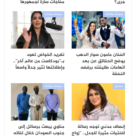
جرى؟
مفاجآت سارة لجمهورها
منوعات وثقافة
منوعات وثقافة
الفنان مامون سوار الدهب
تغريد الخواض تعود
يوضح الحقائق عن بعد
بـ”بودكاست من عالم آخر”..
اتهامات طليقته برفضه
وإطلالتها تثير جدلاً واسعاً
النفقة
مجتمع
منوعات وثقافة
إنصاف مدني توجه رسالة
مناوي يبعث برسائل إلى
للفتيات مثيرة للجدل.. “زواج
جنوب السودان خلال لقائه