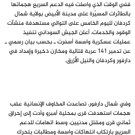
ففي الوقت الذي واصلت فيه الدعم السريع هجماتها
بالطائرات المسيّرة على مدينة الأبيض بولاية شمال
كردفان لليوم الخامس على التوالي مستهدفة منشآت
الوقود والخدمات، أعلن الجيش السوداني تنفيذ
عمليات عسكرية واسعة أسفرت ـ بحسب بيان رسمي ـ
عن تدمير 141 عربة قتالية ومخازن ذخيرة وإمداد في
دارفور وكردفان والنيل الأزرق.
وفي شمال دارفور، تصاعدت المخاوف الإنسانية عقب
هجمات استهدفت قرى بمحلية أمبرو وأدت إلى إحراق
ثماني قرى ومقتل مدنيين، وسط اتهامات للدعم
السريع بارتكاب انتهاكات واسعة ومطالبات بتحرك