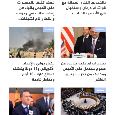
بالفيديو: إلتقاء الهجانة مع
قصف كثيف بالمسيرات
قوات أم درمان واستقبال
على الأبيض وانباء عن
في الأبيض بالدبابات
إصابة طلاب في مدرسة
وإنقطاع تام لشبكات…
سياسية
سياسية
تحذيرات أمريكية جديدة من
تكتل دولي والإتحاد
هجوم محتمل على الأبيض
الأفريقي و21 دولة يكشف
ومخاوف من تكرار سيناريو
فظائع غارات 10 أيام
الفاشر
ومخاطر قادمة
سياسية
سياسية