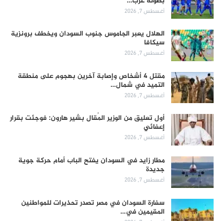
بطولة غرب…
أغسطس 7, 2026
الهلال يعبر الجاموس جنوب السودان ويخطف برونزية
سيكافا
أغسطس 7, 2026
مقتل 4 أشخاص وإصابة آخرين بهجوم على منطقة
التميد في شمال…
أغسطس 7, 2026
أول تعليق من الوزير المُقال بشير هارون: فوجئت بقرار
إعفائي
أغسطس 7, 2026
مطار زايد في السودان يفتح الباب أمام حركة جوية
جديدة
أغسطس 7, 2026
سفارة السودان في مصر تصدر تحذيرات للمواطنين
المقيمين في…