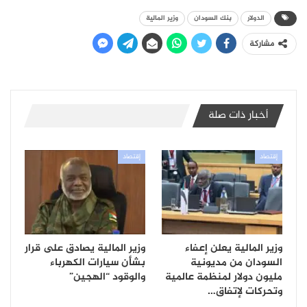
الدولار
بنك السودان
وزير المالية
مشاركة
أخبار ذات صلة
إقتصاد
إقتصاد
وزير المالية يعلن إعفاء
وزير المالية يصادق على قرار
السودان من مديونية
بشأن سيارات الكهرباء
مليون دولار لمنظمة عالمية
والوقود “الهجين”
وتحركات لإتفاق…