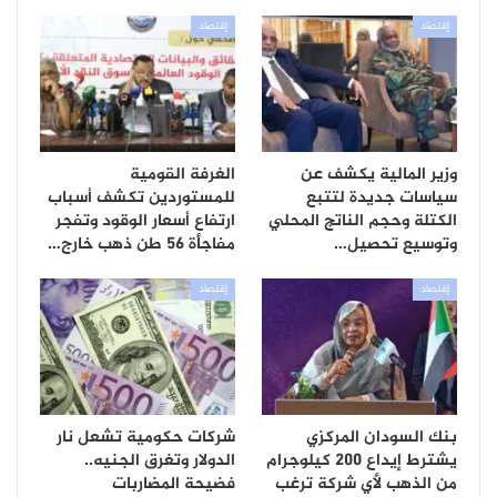
إقتصاد
إقتصاد
وزير المالية يكشف عن
الغرفة القومية
سياسات جديدة لتتبع
للمستوردين تكشف أسباب
الكتلة وحجم الناتج المحلي
ارتفاع أسعار الوقود وتفجر
وتوسيع تحصيل…
مفاجأة 56 طن ذهب خارج…
إقتصاد
إقتصاد
بنك السودان المركزي
شركات حكومية تشعل نار
يشترط إيداع 200 كيلوجرام
الدولار وتغرق الجنيه..
من الذهب لأي شركة ترغب
فضيحة المضاربات