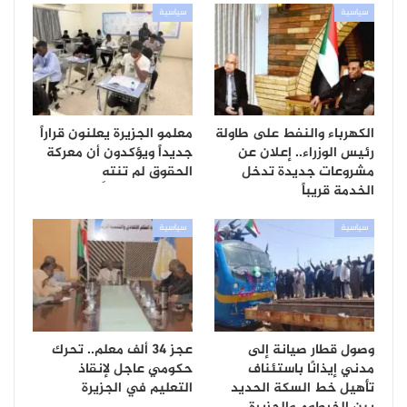
سياسية
سياسية
الكهرباء والنفط على طاولة
معلمو الجزيرة يعلنون قراراً
رئيس الوزراء.. إعلان عن
جديداً ويؤكدون أن معركة
مشروعات جديدة تدخل
الحقوق لم تنتهِ
الخدمة قريباً
سياسية
سياسية
وصول قطار صيانة إلى
عجز 34 ألف معلم.. تحرك
مدني إيذانًا باستئناف
حكومي عاجل لإنقاذ
تأهيل خط السكة الحديد
التعليم في الجزيرة