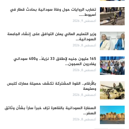
تضارب الروايات حول وفاة سودانية بحادث قطار في
أسيوط..…
أغسطس 9, 2026
وزير التعليم العالي يعلن التوافق على إنشاء الجامعة
السودانية…
أغسطس 8, 2026
165 مليون جنيه لإطلاق 33 نزيلاً.. و400 سوداني
يغادرون السجون…
أغسطس 8, 2026
بالأرقام.. القوة المشتركة تكشف حصيلة معارك كلبس
وصليعة
أغسطس 8, 2026
السفارة السودانية بالقاهرة تزف خبراً ساراً بشأن وثائق
السفر…
أغسطس 8, 2026