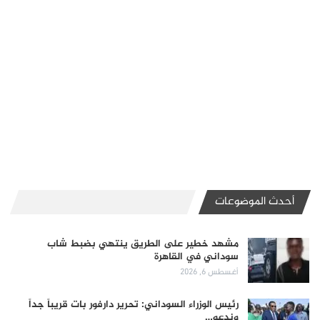
أحدث الموضوعات
مشهد خطير على الطريق ينتهي بضبط شاب
سوداني في القاهرة
أغسطس 6, 2026
رئيس الوزراء السوداني: تحرير دارفور بات قريباً جداً
وندعو…