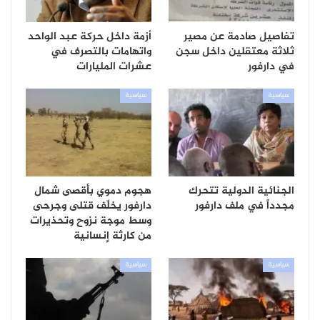
تفاصيل صادمة عن مصير
أزمة داخل حركة عبد الواحد
ثلاثة معتقلين داخل سجن
واتهامات بالتصرف في
في دارفور
عشرات المليارات
سياسية
سياسية
الجنائية الدولية تتحرك
هجوم دموي بأقصى شمال
مجدداً في ملف دارفور
دارفور يخلّف قتلى وجرحى
وسط موجة نزوح وتحذيرات
من كارثة إنسانية
سياسية
سياسية