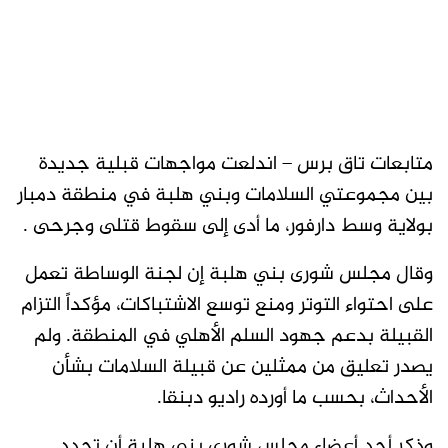
متابعات تاق برس – اندلعت مواجهات قبلية جديدة
بين مجموعتي السلامات وبني هلبة في منطقة دمبار
بولاية وسط دارفور، ما أدى إلى سقوط قتلى وجرحى .
وقال مجلس شورى بني هلبة إن لجنة الوساطة تعمل
على احتواء التوتر ومنع توسع الاشتباكات، مؤكداً التزام
القبيلة بدعم جهود السلم الأهلي في المنطقة. ولم
يصدر تعليق من ممثلين عن قبيلة السلامات بشأن
الأحداث، بحسب ما أورده راديو دبنقا.
وذكر أحد أعضاء مجلس شورى بني هلبة أن تجدد