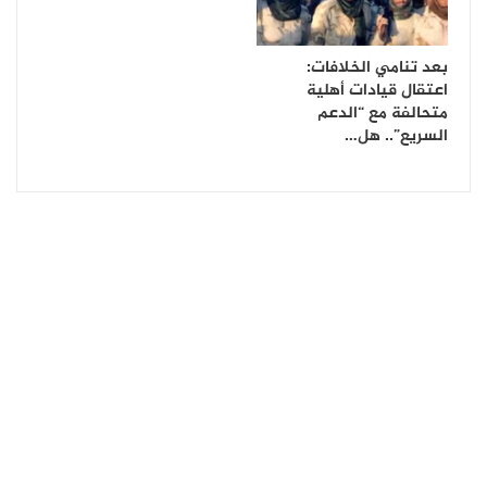
بعد تنامي الخلافات:
اعتقال قيادات أهلية
متحالفة مع “الدعم
السريع”.. هل…