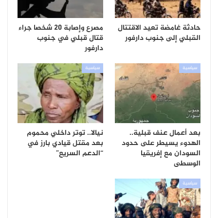
حادثة غامضة تعيد الاقتتال
مصرع وإصابة 20 شخصا جراء
القبلي إلى جنوب دارفور
قتال قبلي في جنوب
دارفور
سياسية
سياسية
بعد أعمال عنف قبلية..
نيالا.. توتر داخلي محموم
الهدوء يسيطر على حدود
بعد مقتل قيادي بارز في
السودان مع إفريقيا
“الدعم السريع”
الوسطى
سياسية