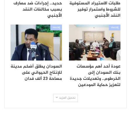
طلبات الاستيراد المستوفية
حديد.. إجراءات ضد مصارف
للشروط واستمرار توفير
بسبب مخالفات النقد
النقد الأجنبي
الأجنبي
إقتصاد
إقتصاد
عودة أحد أهم مؤسسات
السودان يطلق أضخم مدينة
بنك السودان إلى
للإنتاج الحيواني على
الخرطوم.. وتعديلات جديدة
مساحة 23 ألف فدان
لتعزيز حماية المودعين
تحميل المزيد