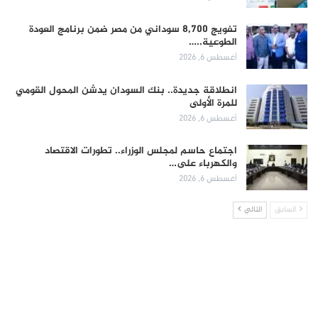
تفويج 8,700 سوداني من مصر ضمن برنامج العودة
الطوعية..…
أغسطس 6, 2026
انطلاقة جديدة.. بنك السودان يدشن المحول القومي
للمرة الأولى
أغسطس 6, 2026
اجتماع حاسم لمجلس الوزراء.. تطورات الاقتصاد
والكهرباء على…
أغسطس 6, 2026
السابق
التالي