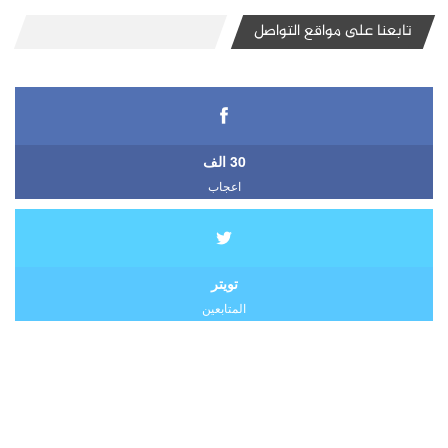
تابعنا على مواقع التواصل
30 الف
اعجاب
تويتر
المتابعين