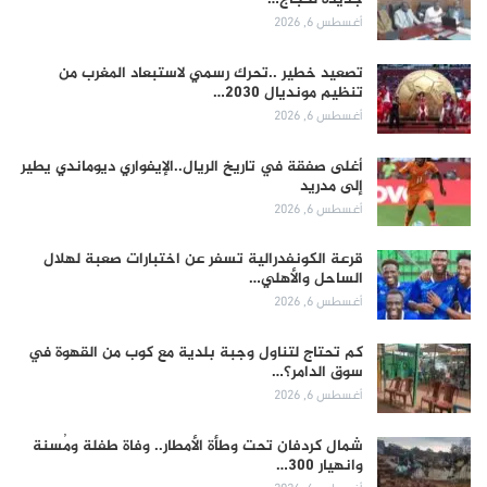
أغسطس 6, 2026
تصعيد خطير ..تحرك رسمي لاستبعاد المغرب من
تنظيم مونديال 2030…
أغسطس 6, 2026
أغلى صفقة في تاريخ الريال..الإيفواري ديوماندي يطير
إلى مدريد
أغسطس 6, 2026
قرعة الكونفدرالية تسفر عن اختبارات صعبة لهلال
الساحل والأهلي…
أغسطس 6, 2026
كم تحتاج لتناول وجبة بلدية مع كوب من القهوة في
سوق الدامر؟…
أغسطس 6, 2026
شمال كردفان تحت وطأة الأمطار.. وفاة طفلة ومُسنة
وانهيار 300…