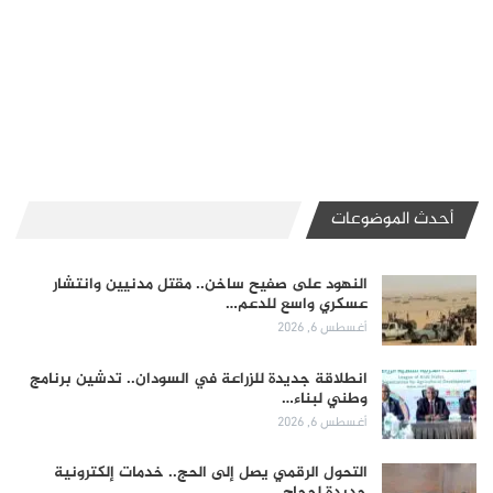
أحدث الموضوعات
النهود على صفيح ساخن.. مقتل مدنيين وانتشار
عسكري واسع للدعم…
أغسطس 6, 2026
انطلاقة جديدة للزراعة في السودان.. تدشين برنامج
وطني لبناء…
أغسطس 6, 2026
التحول الرقمي يصل إلى الحج.. خدمات إلكترونية
جديدة لحجاج…