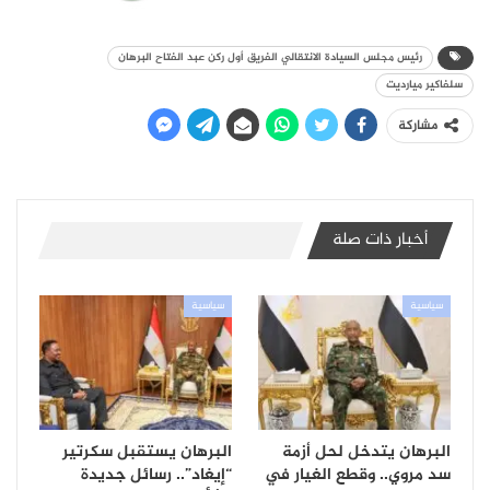
رئيس مجلس السيادة الانتقالي الفريق أول ركن عبد الفتاح البرهان
سلفاكير ميارديت
مشاركة
أخبار ذات صلة
سياسية
سياسية
البرهان يتدخل لحل أزمة
البرهان يستقبل سكرتير
سد مروي.. وقطع الغيار في
“إيغاد”.. رسائل جديدة