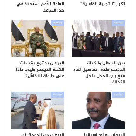
تكرار “التجربة القاسية”
العامة للأمم المتحدة في
هذا الموعد
سياسية
سياسية
بين البرهان والكتلة
البرهان يجتمع بقيادات
الديمقراطية.. تفاصيل لقاء
الكتلة الديمقراطية.. ماذا
فتح باب الجدل داخل
على طاولة النقاش؟
التحالف
سياسية
سياسية
البرهان يهنئ إسبانيا
البرهان من الدوحة: لن