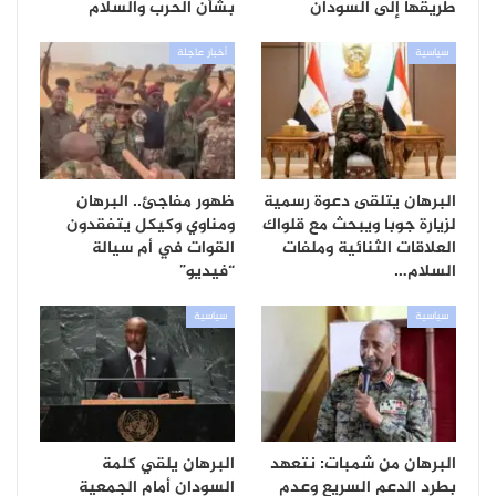
طريقها إلى السودان
بشأن الحرب والسلام
سياسية
أخبار عاجلة
البرهان يتلقى دعوة رسمية
ظهور مفاجئ.. البرهان
لزيارة جوبا ويبحث مع قلواك
ومناوي وكيكل يتفقدون
العلاقات الثنائية وملفات
القوات في أم سيالة
السلام…
“فيديو”
سياسية
سياسية
البرهان من شمبات: نتعهد
البرهان يلقي كلمة
بطرد الدعم السريع وعدم
السودان أمام الجمعية