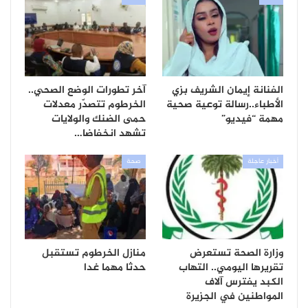
الفنانة إيمان الشريف بزي
آخر تطورات الوضع الصحي..
الأطباء..رسالة توعية صحية
الخرطوم تتصدّر معدلات
مهمة “فيديو”
حمى الضنك والولايات
تشهد انخفاضا…
أخبار عاجلة
صحة
وزارة الصحة تستعرض
منازل الخرطوم تستقبل
تقريرها اليومي.. التهاب
حدثا مهما غدا
الكبد يفترس آلاف
المواطنين في الجزيرة