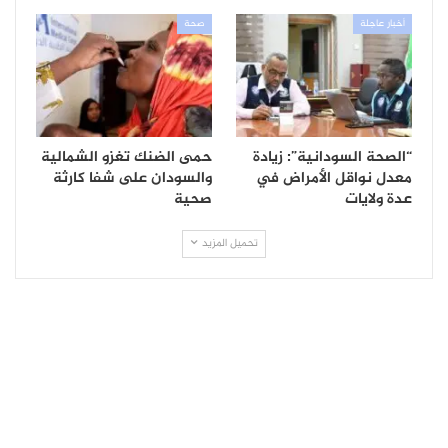
أخبار عاجلة
صحة
“الصحة السودانية”: زيادة
حمى الضنك تغزو الشمالية
معدل نواقل الأمراض في
والسودان على شفا كارثة
عدة ولايات
صحية
تحميل المزيد