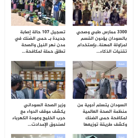
3300 ممارس طبي وصحي
تسجيل 107 حالة إصابة
بالسودان يؤدون القسم
جديدة بـ حمى الضنك في
لمزاولة المهنة..بإستخدام
مدن نهر النيل والصحة
تقنيات الذكاء…
تطلق حملة لمكافحة…
صحة
صحة
السودان يتسلم أدوية من
وزير الصحة السوداني
منظمة الصحة العالمية
يكشف موقف الدواء مع
لمكافحة حمى الضنك
حرب الخليج وعودة الكهرباء
وكشف طريقة توزيعها
لصندوق الإمدادت…
صحة
صحة