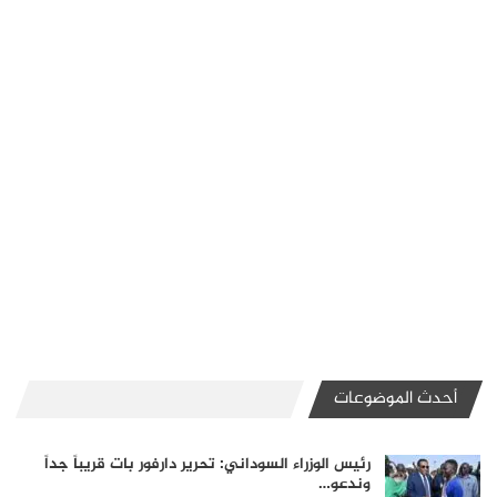
أحدث الموضوعات
رئيس الوزراء السوداني: تحرير دارفور بات قريباً جداً
وندعو…