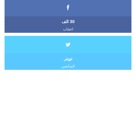
30 الف
اعجاب
تويتر
المتابعين