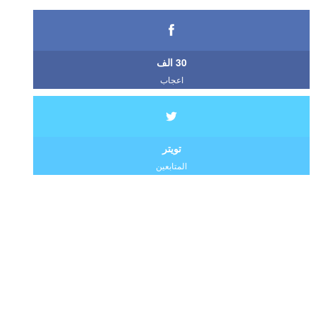
30 الف
اعجاب
تويتر
المتابعين