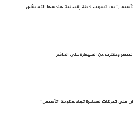
“تأسيس” بعد تسريب خطة إقصائية هندسها التعايشي
تنتصر ونقترب من السيطرة على الفاشر
رض على تحركات لعمامرة تجاه حكومة “تأسيس”