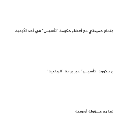
اجتماع حميدتي مع أعضاء حكومة “تأسيس” في أحد الأودية
 حكومة “تأسيس” عبر بوابة “الرباعية”
يا مع مسؤولة أوروبية