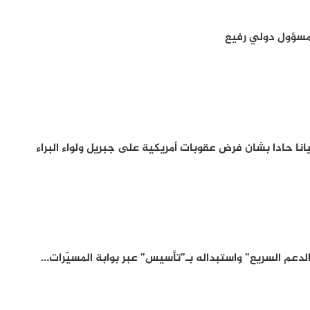
مسؤول دولي رفيع
ا حادا بشان فرض عقوبات أمريكية على جبريل ولواء البراء
عم السريع” واستبداله بـ”تأسيس” عبر بوابة المسيّرات…