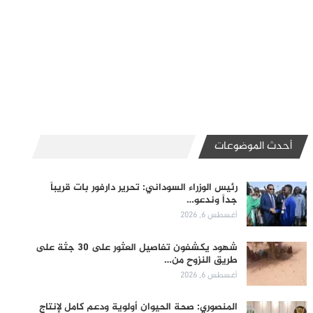
أحدث الموضوعات
رئيس الوزراء السوداني: تحرير دارفور بات قريباً
جداً وندعو…
أغسطس 6, 2026
شهود يكشفون تفاصيل العثور على 30 جثة على
طريق النزوح من…
أغسطس 6, 2026
المنصوري: صحة الحيوان أولوية ودعم كامل لإنتاج