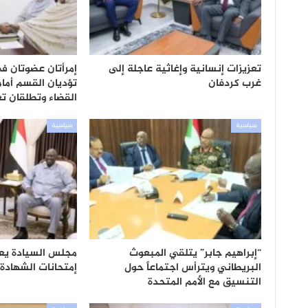
تعزيزات إنسانية وإغاثية عاجلة إلى
إمرأتان عضوتان ف
غرب كردفان
تؤديان القسم أما
القضاء وتطلقان ت
سياسية
سياسية
“إبراهيم جابر” يتلقي المبعوث
مجلس السيادة يع
البريطاني ويترأس اجتماعاً حول
إمتحانات الشهادة 
التنسيق مع الأمم المتحدة