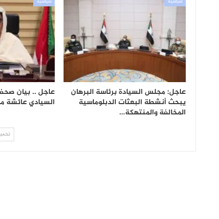
سياسية
سياسية
عاجل: مجلس السيادة برئاسة البرهان
عاجل .. بيان صح
يبحث أنشطة البعثات الدبلوماسية
السيادي عائشة 
المخالفة والمنتهكة…
تحميل