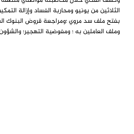
وكشف الفكي خلال مخاطبته مواطني منطقة أمري
الثلاثين من يونيو ومحاربة الفساد وإزالة الت
بفتح ملف سد مروي ؛ومراجعة قروض البنوك الع
وملف العاملين به ؛ ومفوضية التهجير؛ والشؤون 