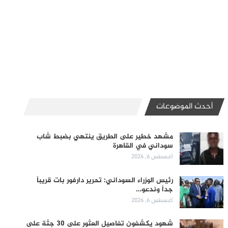
أحدث الموضوعات
مشهد خطير على الطريق ينتهي بضبط شاب
سوداني في القاهرة
أغسطس 6, 2026
رئيس الوزراء السوداني: تحرير دارفور بات قريباً
جداً وندعو…
أغسطس 6, 2026
شهود يكشفون تفاصيل العثور على 30 جثة على