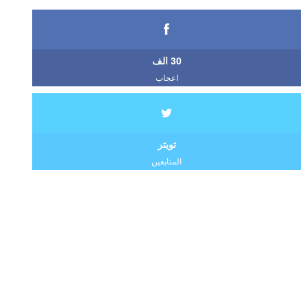
30 الف
اعجاب
تويتر
المتابعين