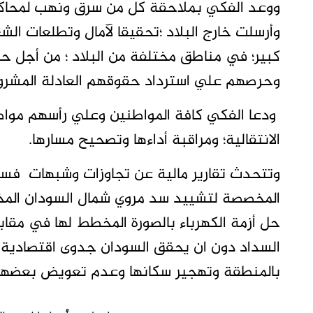
ووعد الفكي بملاحقة كل من سرق ونهب لمحاكمة 
وأرسلت خارج البلاد ؛تحقيقا لآمال وتطلعات ا
كبير؛ في مناطق مختلفة من البلاد ؛ من أجل حي
وحرصهم علي استرداد حقوقهم العادلة المشرو
ودعا الفكي كافة المواطنين وعلي رأسهم موا
الانتقالية؛ ومراقبة أداءها وتصحيح مسارها.
وتتحدث تقارير مالية عن تجاوزات وشبهات فسا
المخصصة لتشييد سد مروي شمال السودان المخص
حل أزمة الكهرباء بالصورة المخطط لها في مقا
السداد دون ان يحقق السودان جدوى اقتصادية 
بالمنطقة وتهجير سكانها وعدم تعويض بعضهم ب