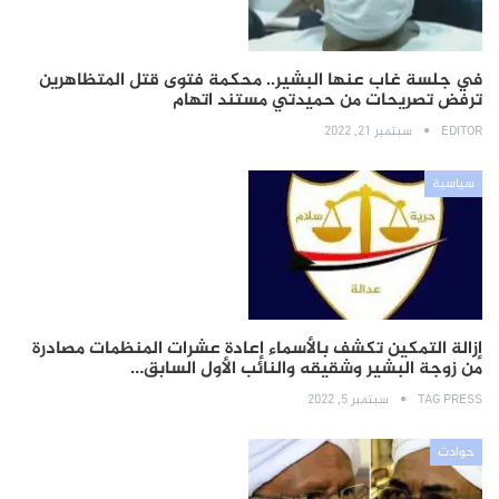
في جلسة غاب عنها البشير.. محكمة فتوى قتل المتظاهرين
ترفض تصريحات من حميدتي مستند اتهام
EDITOR
سبتمبر 21, 2022
سياسية
إزالة التمكين تكشف بالأسماء إعادة عشرات المنظمات مصادرة
من زوجة البشير وشقيقه والنائب الأول السابق…
TAG PRESS
سبتمبر 5, 2022
حوادث