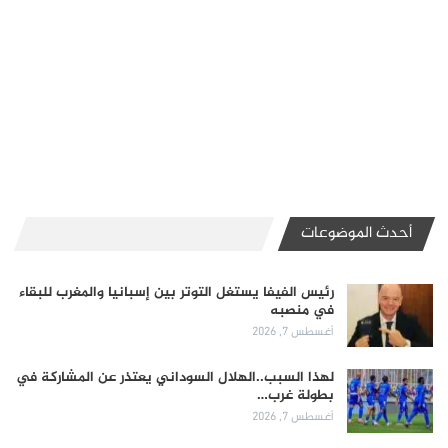
أحدث الموضوعات
رئيس الفيفا يستغل التوتر بين إسبانيا والمغرب للبقاء
في منصبه
أغسطس 7, 2026
لهذا السبب..الهلال السوداني يعتذر عن المشاركة في
بطولة غرب…
أغسطس 7, 2026