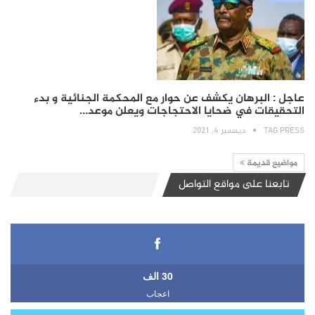
عاجل : البرهان يكشف عن حوار مع المحكمة الجنائية و بدء
التحقيقات في ضحايا الاحتجاجات ويعلن موعد…
TAG PRESS
ديسمبر 4, 2021
مواضيع قديمة
تابعنا على مواقع التواصل
30 الف
اعجاب