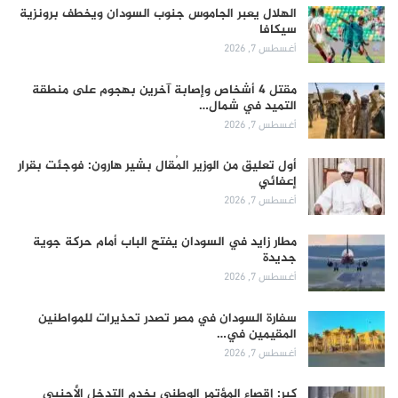
الهلال يعبر الجاموس جنوب السودان ويخطف برونزية
سيكافا
أغسطس 7, 2026
مقتل 4 أشخاص وإصابة آخرين بهجوم على منطقة
التميد في شمال…
أغسطس 7, 2026
أول تعليق من الوزير المُقال بشير هارون: فوجئت بقرار
إعفائي
أغسطس 7, 2026
مطار زايد في السودان يفتح الباب أمام حركة جوية
جديدة
أغسطس 7, 2026
سفارة السودان في مصر تصدر تحذيرات للمواطنين
المقيمين في…
أغسطس 7, 2026
كبر: إقصاء المؤتمر الوطني يخدم التدخل الأجنبي